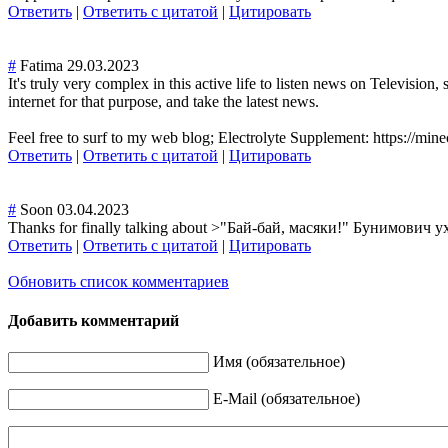
Ответить
|
Ответить с цитатой
|
Цитировать
#
Fatima
29.03.2023
It's truly very complex in this active life to listen news on Television, s
internet for that purpose, and take the latest news.
Feel free to surf to my web blog; Electrolyte Supplement: https://mi
Ответить
|
Ответить с цитатой
|
Цитировать
#
Soon
03.04.2023
Thanks for finally talking about >"Бай-бай, масяки!" Бунимович
Ответить
|
Ответить с цитатой
|
Цитировать
Обновить список комментариев
Добавить комментарий
Имя (обязательное)
E-Mail (обязательное)