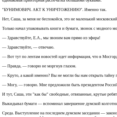
одинаковая принтерная распечатка большими буквами:
"БУНИМОВИЧ. АКТ К УНИЧТОЖЕНИЮ". Именно так.
Нет, Саша, за меня не беспокойся, это не маленький московски
Только начал упаковывать книги и бумаги, звонок с модного 
— Здравствуйте, Е.А., мы звоним вам прямо из эфира!
— Здравствуйте, — отвечаю.
— Вот тут по лентам новостей идет информация, что в Мосгор
— Правда, — говорю не моргнув глазом.
— Круто, а какой именно? Вы не могли бы нам открыть тайну п
— Могу, — говорю. Мне предложили быть президентом Российс
И тут, Саша, эти "как бы" свободные, отвязанные, крутые ребя
Выкидывал бумаги — вспоминал завершение думской колготн
Среда. Выступление на последнем думском заседании — законо