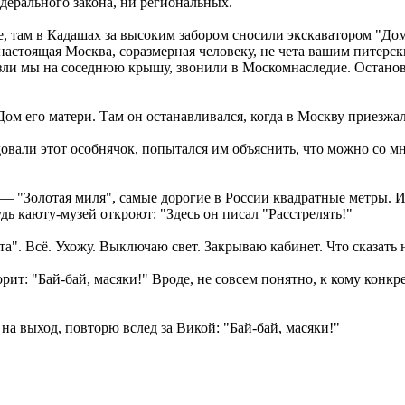
едерального закона, ни региональных.
е, там в Кадашах за высоким забором сносили экскаватором "Дом
настоящая Москва, соразмерная человеку, не чета вашим питерск
лезли мы на соседнюю крышу, звонили в Москомнаследие. Остано
ом его матери. Там он останавливался, когда в Москву приезжа
овали этот особнячок, попытался им объяснить, что можно со мн
 — "Золотая миля", самые дорогие в России квадратные метры. 
дь каюту-музей откроют: "Здесь он писал "Расстрелять!"
та". Всё. Ухожу. Выключаю свет. Закрываю кабинет. Что сказать
рит: "Бай-бай, масяки!" Вроде, не совсем понятно, к кому конкр
 на выход, повторю вслед за Викой: "Бай-бай, масяки!"