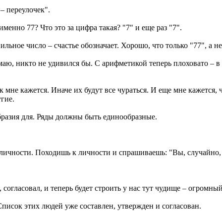
– переулочек".
енно 77? Что это за цифра такая? "7" и еще раз "7".
ильное число – счастье обозначает. Хорошо, что только "77", а н
маю, никто не удивился бы. С арифметикой теперь плоховато – в 
мне кажется. Иначе их будут все чураться. И еще мне кажется, 
угие.
разия для. Ряды должны быть единообразные.
ичности. Походишь к личности и спрашиваешь: "Вы, случайно, не
 согласовал, и теперь будет строить у нас тут чудище – огромны
Список этих людей уже составлен, утвержден и согласован.