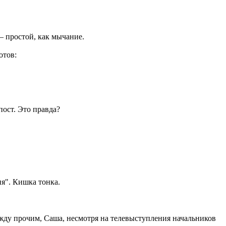
— простой, как мычание.
отов:
ост. Это правда?
ия". Кишка тонка.
жду прочим, Саша, несмотря на телевыступления начальников