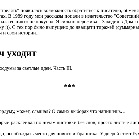
стрелять" появилась возможность обратиться к писателю, обменят
ахтах. В 1989 году мои рассказы попали в издательство "Советск
чала ее никто не покупал. Я сильно переживал. Заходил в Дом к
у :)). С тех пор было выпущено до двадцати тиражей (суммарны
 и свои истории...
ч уходит
думы за светлые идеи. Часть III.
***
сгордуму, может, слышал? О самих выборах что напишешь…
ый расклеивал по ночам листовки без слов, просто чистые листы
о, освобождать место для нового избранника. У дверей стоят бу