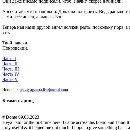
Они даже письмо подписали, чтоб, значит, скорее начинали.
А я считаю, что правильно. Должны построить. Ведь раньше то
вами реет ангел, а выше – Бог.
Теперь над нами другой ангел должен реять, поскольку пора, а 
это.
Твой навеки,
Покровский.
Часть I
Часть II
Часть III
Часть IV
Часть V
Источник:
novayagazeta.livejournal.com
Комментарии
#
Donte
09.03.2023
Heya i am for the first time here. I came across this board and I find It
truly useful & it helped me out much. I hope to give something back a