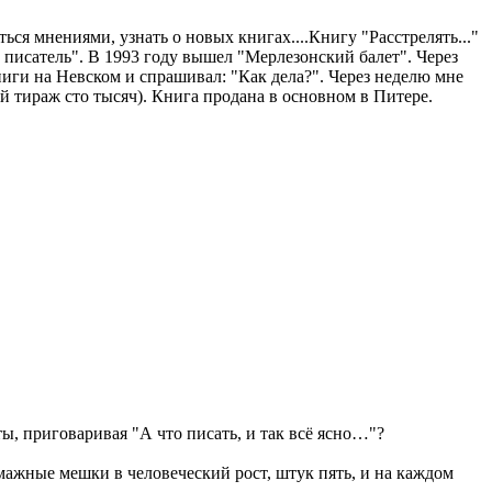
ься мнениями, узнать о новых книгах....Книгу "Расстрелять..."
ий писатель". В 1993 году вышел "Мерлезонский балет". Через
ниги на Невском и спрашивал: "Как дела?". Через неделю мне
й тираж сто тысяч). Книга продана в основном в Питере.
, приговаривая "А что писать, и так всё ясно…"?
мажные мешки в человеческий рост, штук пять, и на каждом