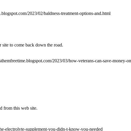
b.blogspot.com/2023/02/baldness-treatment-options-and.html
ur site to come back down the road.
ivesthemfreetime.blogspot.com/2023/03/how-veterans-can-save-money-on
d from this web site.
-v-the-electrolyte-supplement-you-didn-t-know-you-needed