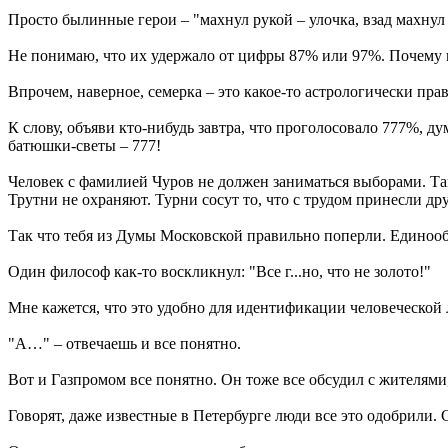
Просто былинные герои – "махнул рукой – улочка, взад махнул 
Не понимаю, что их удержало от цифры 87% или 97%. Почему им
Впрочем, наверное, семерка – это какое-то астрологически прав
К слову, объяви кто-нибудь завтра, что проголосовало 777%, ду
батюшки-светы – 777!
Человек с фамилией Чуров не должен заниматься выборами. Так 
Трутни не охраняют. Турни сосут то, что с трудом принесли др
Так что тебя из Думы Московской правильно поперли. Единооб
Один философ как-то воскликнул: "Все г...но, что не золото!"
Мне кажется, что это удобно для идентификации человеческой л
"А…" – отвечаешь и все понятно.
Вот и Газпромом все понятно. Он тоже все обсудил с жителями,
Говорят, даже известные в Петербурге люди все это одобрили. 