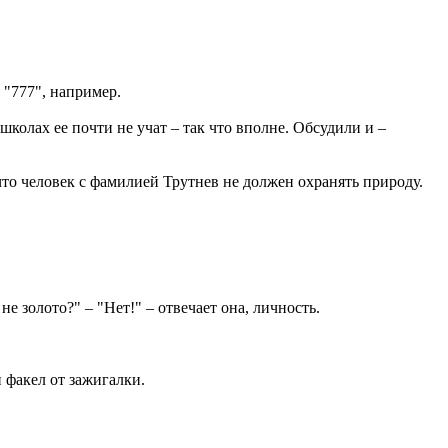
е "777", например.
школах ее почти не учат – так что вполне. Обсудили и –
что человек с фамилией Трутнев не должен охранять природу.
 золото?" – "Нет!" – отвечает она, личность.
й факел от зажигалки.