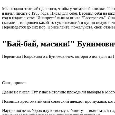
Мы создали этот сайт для того, чтобы у читателей книжки "Рас
я начал писать с 1983 года. Писал для себя. Веселил себя на в
год в издательстве "Инапресс" вышла книга "Расстрелять". Сна
сказали, что пришел какой-то сумасшедший и купил целую пачк
Переиздается до сих пор. Присылайте, пожалуйста, свои отзывы
"Бай-бай, масяки!" Бунимови
Переписка Покровского с Бунимовичем, которого поперли из Гос
Саша, привет.
Давно не писал. Тут у нас в столице проходили выборы в Мо
Помнишь хрестоматийный советский анекдот про мужика, котор
Наутро после выборов иду к своему кабинету — выметаться над