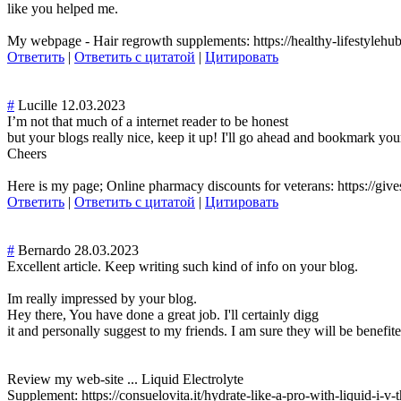
like you helped me.
My webpage - Hair regrowth supplements: https://healthy-lifestylehu
Ответить
|
Ответить с цитатой
|
Цитировать
#
Lucille
12.03.2023
I’m not that much of a internet reader to be honest
but your blogs really nice, keep it up! I'll go ahead and bookmark yo
Cheers
Here is my page; Online pharmacy discounts for veterans: https://g
Ответить
|
Ответить с цитатой
|
Цитировать
#
Bernardo
28.03.2023
Excellent article. Keep writing such kind of info on your blog.
Im really impressed by your blog.
Hey there, You have done a great job. I'll certainly digg
it and personally suggest to my friends. I am sure they will be benefite
Review my web-site ... Liquid Electrolyte
Supplement: https://consuelovita.it/hydrate-like-a-pro-with-liquid-i