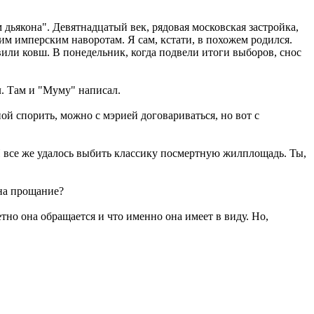
 дьякона". Девятнадцатый век, рядовая московская застройка,
им имперским наворотам. Я сам, кстати, в похожем родился.
вили ковш. В понедельник, когда подвели итоги выборов, снос
л. Там и "Муму" написал.
ой спорить, можно с мэрией договариваться, но вот с
И все же удалось выбить классику посмертную жилплощадь. Ты,
 на прощание?
етно она обращается и что именно она имеет в виду. Но,