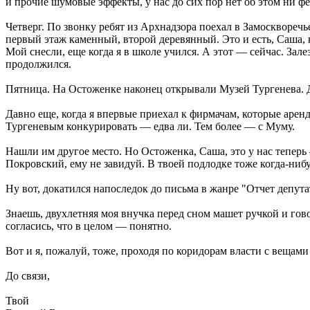
и прочие шумовые эффекты, у нас до сих пор нет об этом ни ф
Четверг. По звонку ребят из Архнадзора поехал в Замоскворечь
первый этаж каменный, второй деревянный. Это и есть, Саша, 
Мой снесли, еще когда я в школе учился. А этот — сейчас. За
продолжился.
Пятница. На Остоженке наконец открывали Музей Тургенева. Д
Давно еще, когда я впервые приехал к фирмачам, которые аренд
Тургеневым конкурировать — едва ли. Тем более — с Муму.
Нашли им другое место. Но Остоженка, Саша, это у нас теперь
Покровский, ему не завидуй. В твоей подлодке тоже когда-нибу
Ну вот, докатился напоследок до письма в жанре "Отчет депута
Знаешь, двухлетняя моя внучка перед сном машет ручкой и гово
согласись, что в целом — понятно.
Вот и я, пожалуй, тоже, проходя по коридорам власти с вещами
До связи,
Твой