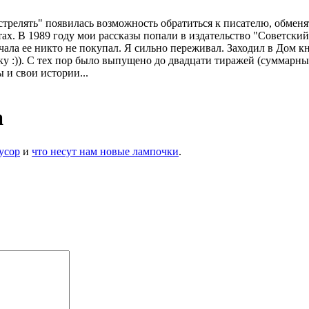
стрелять" появилась возможность обратиться к писателю, обменят
ахтах. В 1989 году мои рассказы попали в издательство "Советск
чала ее никто не покупал. Я сильно переживал. Заходил в Дом к
у :)). С тех пор было выпущено до двадцати тиражей (суммарны
 и свои истории...
а
усор
и
что несут нам новые лампочки
.