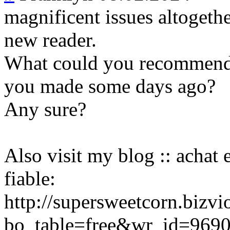
magnificent issues altoget
new reader.
What could you recommend i
you made some days ago?
Any sure?
Also visit my blog :: achat
fiable:
http://supersweetcorn.bizv
bo_table=free&wr_id=969