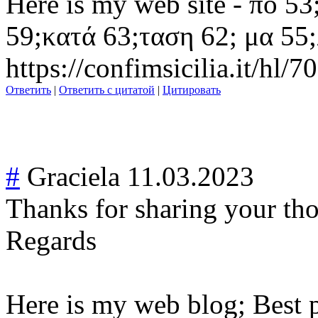
Here is my web site - πο
53
59;κα
τά
63;τα
ση
62; μα
55;
https://confimsicilia.it/hl/7
Ответить
|
Ответить с цитатой
|
Цитировать
#
Graciela
11.03.2023
Thanks for sharing your t
Regards
Here is my web blog; Best p