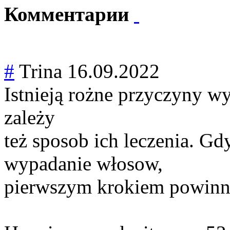
Комментарии
#
Trina
16.09.2022
Istnieją rożne przyczyny 
zależy
też sposob ich leczenia. G
wypadanie włosow,
pierwszym krokiem powinn