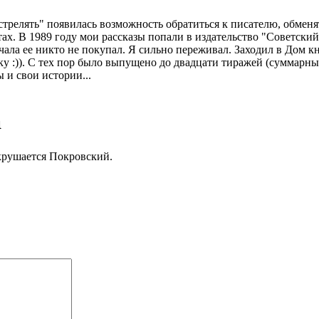
стрелять" появилась возможность обратиться к писателю, обменят
ахтах. В 1989 году мои рассказы попали в издательство "Советск
чала ее никто не покупал. Я сильно переживал. Заходил в Дом к
у :)). С тех пор было выпущено до двадцати тиражей (суммарны
 и свои истории...
а
крушается Покровский.