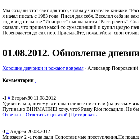
Мы создали этот сайт для того, чтобы у читателей книжки "Рас
я начал писать с 1983 года. Писал для себя. Веселил себя на в
год в издательстве "Инапресс" вышла книга "Расстрелять". Сна
сказали, что пришел какой-то сумасшедший и купил целую пачк
Переиздается до сих пор. Присылайте, пожалуйста, свои отзывы
01.08.2012. Обновление дневн
Хорошие девчонки и рожают вовремя
- Александр Покровский о
Комментарии
-1
#
Егорыч80
11.08.2012
Удивительно, почему все талантливые писатели (на русском я
Путина,но ВНИМАНИЕ! хочу, чтоб Pussy Riot посадили. Не бы
Ответить
|
Ответить с цитатой
|
Цитировать
0
#
Андрей
20.08.2012
Мирзаеву 2 -а года дали.Сопоставим
ые преступления.Не правд