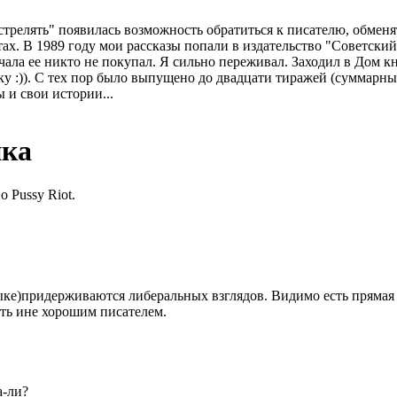
стрелять" появилась возможность обратиться к писателю, обменят
ахтах. В 1989 году мои рассказы попали в издательство "Советск
чала ее никто не покупал. Я сильно переживал. Заходил в Дом к
у :)). С тех пор было выпущено до двадцати тиражей (суммарны
 и свои истории...
ика
 Pussy Riot.
зыке)придержив
аются либеральных взглядов. Видимо есть прямая 
ть ине хорошим писателем.
а-ли?