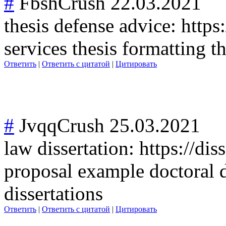
#
FbshCrush
22.03.2021
thesis defense advice: https
services thesis formatting t
Ответить
|
Ответить с цитатой
|
Цитировать
#
JvqqCrush
25.03.2021
law dissertation: https://dis
proposal example doctoral d
dissertations
Ответить
|
Ответить с цитатой
|
Цитировать