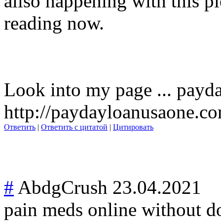
allso happening with this p
reading now.
Look into my page ... payda
http://paydayloanusaone.c
Ответить
|
Ответить с цитатой
|
Цитировать
#
AbdgCrush
23.04.2021
pain meds online without do