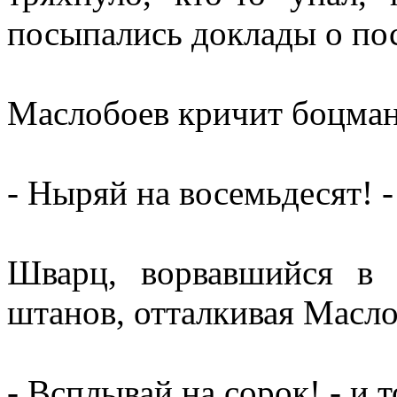
посыпались доклады о по
Маслобоев кричит боцман
- Ныряй на восемьдесят! -
Шварц, ворвавшийся в 
штанов, отталкивая Масло
- Всплывай на сорок! - и т