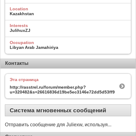
Location
Kazakhstan
Interests
JulihuxZJ
Occupation
Libyan Arab Jamahiriya
Контакты
Эта страница
http://rasstrel.ru/forum/member.php?
u=320482&s=26616836d19be5ec3146e72dd5d53ff9
Система мгновенных сообщений
Отправить сообщение для Juliexw, используя...