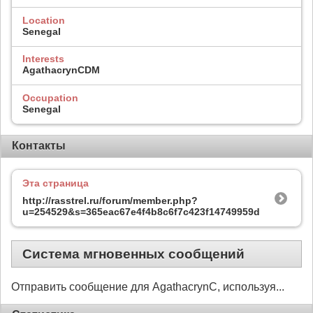
Location
Senegal
Interests
AgathacrynCDM
Occupation
Senegal
Контакты
Эта страница
http://rasstrel.ru/forum/member.php?
u=254529&s=365eac67e4f4b8c6f7c423f14749959d
Система мгновенных сообщений
Отправить сообщение для AgathacrynC, используя...