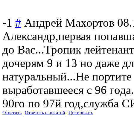
-1
#
Андрей Махортов
08.
Александр,перва
я попавш
до Вас...Тропик лейтенан
дочерям 9 и 13 но даже дл
натуральный...Н
е портите
выработавшееся с 96 года.
90го по 97й год,служба СИ
Ответить
|
Ответить с цитатой
|
Цитировать