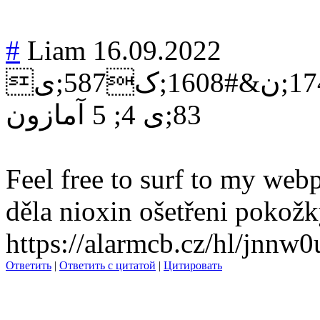
#
Liam
16.09.2022
1608;ک
587;ی
83;ی
4; 5 آمازون
Feel free to surf to my webp
děla nioxin ošetř
eni pokožk
https://alarmcb.cz/hl/jnnw0
Ответить
|
Ответить с цитатой
|
Цитировать