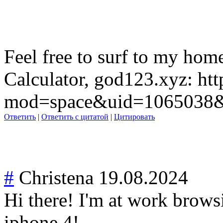
Feel free to surf to my ho
Calculator, god123.xyz: h
mod=space&uid=1065038&d
Ответить
|
Ответить с цитатой
|
Цитировать
#
Christena
19.08.2024
Hi there! I'm at work brow
iphone 4!