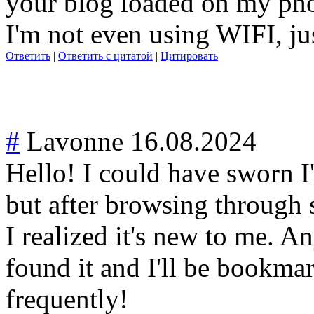
your blog loaded on my pho
I'm not even using WIFI, ju
Ответить
|
Ответить с цитатой
|
Цитировать
#
Lavonne
16.08.2024
Hello! I could have sworn I'
but after browsing through 
I realized it's new to me. A
found it and I'll be bookm
frequently!