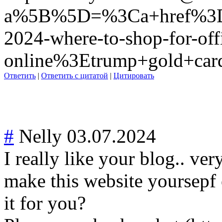
a%5B%5D=%3Ca+href%3Dht
2024-where-to-shop-for-off
online%3Etrump+gold+c
Ответить
|
Ответить с цитатой
|
Цитировать
#
Nelly
03.07.2024
I really like your blog.. ve
make this website yoursepf
it for you?