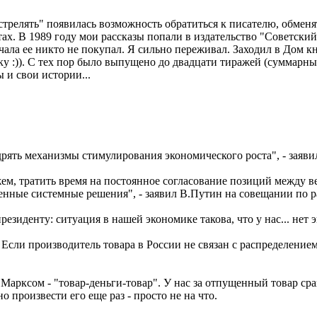
стрелять" появилась возможность обратиться к писателю, обменят
ахтах. В 1989 году мои рассказы попали в издательство "Советск
чала ее никто не покупал. Я сильно переживал. Заходил в Дом к
у :)). С тех пор было выпущено до двадцати тиражей (суммарны
 и свои истории...
едрять механизмы стимулирования экономического роста", - зая
жем, тратить время на постоянное согласование позиций между 
шенные системные решения", - заявил В.Путин на совещании по 
президенту: ситуация в нашей экономике такова, что у нас... нет
. Если производитель товара в России не связан с распределение
сом - "товар-деньги-товар". У нас за отпущенный товар сразу не
но произвести его еще раз - просто не на что.