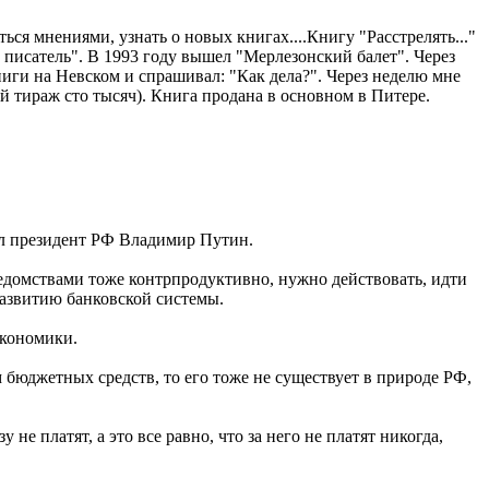
ься мнениями, узнать о новых книгах....Книгу "Расстрелять..."
ий писатель". В 1993 году вышел "Мерлезонский балет". Через
ниги на Невском и спрашивал: "Как дела?". Через неделю мне
й тираж сто тысяч). Книга продана в основном в Питере.
вил президент РФ Владимир Путин.
ведомствами тоже контрпродуктивно, нужно действовать, идти
развитию банковской системы.
 экономики.
м бюджетных средств, то его тоже не существует в природе РФ,
 платят, а это все равно, что за него не платят никогда,