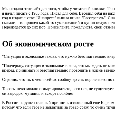
Мы создали этот сайт для того, чтобы у читателей книжки "Рас
я начал писать с 1983 года. Писал для себя. Веселил себя на в
год в издательстве "Инапресс" вышла книга "Расстрелять". Сна
сказали, что пришел какой-то сумасшедший и купил целую пачк
Переиздается до сих пор. Присылайте, пожалуйста, свои отзывы
Об экономическом росте
"Ситуация в экономике такова, что нужно безотлагательно вн
"Подчеркну, ситуация в экономике такова, что мы ждать не мо
вперед, принимать и безотлагательно проводить в жизнь взве
Странно, что то, о чем я сейчас сообщу, до сих пор неизвестно 
То есть, невозможно стимулировать то, чего нет, не существует
он выродок, мутация, и вскоре погибнет.
В России нарушен главный принцип, изложенный еще Карлом Марк
потому что если тебе не заплатили за товар сразу, то очень труд