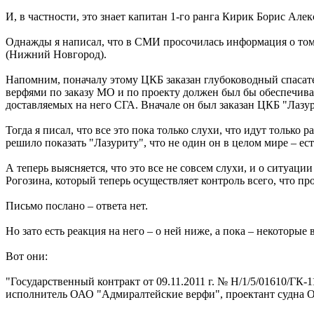
И, в частности, это знает капитан 1-го ранга Кирик Борис Але
Однажды я написал, что в СМИ просочилась информация о том
(Нижний Новгород).
Напомним, поначалу этому ЦКБ заказан глубоководный спасате
верфями по заказу МО и по проекту должен был бы обеспечиват
доставляемых на него СГА. Вначале он был заказан ЦКБ "Лазу
Тогда я писал, что все это пока только слухи, что идут тольк
решило показать "Лазуриту", что не один он в целом мире – ес
А теперь выясняется, что это все не совсем слухи, и о ситуац
Рогозина, который теперь осуществляет контроль всего, что п
Письмо послано – ответа нет.
Но зато есть реакция на него – о ней ниже, а пока – некоторые
Вот они:
"Государственный контракт от 09.11.2011 г. № Н/1/5/01610/ГК
исполнитель ОАО "Адмиралтейские верфи", проектант судна