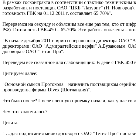
В рамках госконтракта в соответствии с тактико-техническим 
разработчик и поставщик ОАО "ЦКБ "Лазурит" (Н. Новгород). 
готовность ГВК на 01.12.2011 г. составляет 65-70%".
Перервемся на секунду и объясним все еще раз тем, кто от ци
РФ). Готовность ГВК-450 – 65-70%. Эти работы оплачены – пот
"В начале декабря 2011 г. врио генерального директора ОАО "
директорами: ОАО "Адмиралтейские верфи" А.Бузаковым, ОАО
договора с ОАО "Тетис Про".
Переведем все сказанное для слабовидящих: В деле с ГВК-450 
Цитируем далее:
"Основной смысл Протокола – назначить поставщиком серийно
производства фирмы Divex (Шотландия)".
Что было после? После военную приемку начали, как у нас гово
Чем это закончилось?
Цитата:
" …для подписания мною договора с ОАО "Тетис Про" постави