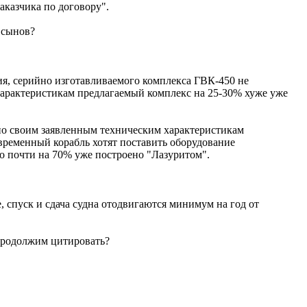
аказчика по договору".
 сынов?
я, серийно изготавливаемого комплекса ГВК-450 не
им характеристикам предлагаемый комплекс на 25-30% хуже уже
но по своим заявленным техническим характеристикам
овременный корабль хотят поставить оборудование
то почти на 70% уже построено "Лазуритом".
, спуск и сдача судна отодвигаются минимум на год от
 Продолжим цитировать?