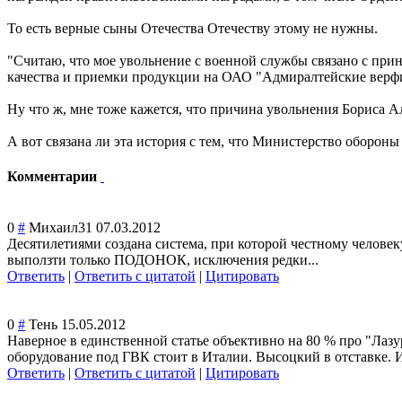
То есть верные сыны Отечества Отечеству этому не нужны.
"Считаю, что мое увольнение с военной службы связано с пр
качества и приемки продукции на ОАО "Адмиралтейские верф
Ну что ж, мне тоже кажется, что причина увольнения Бориса А
А вот связана ли эта история с тем, что Министерство обороны
Комментарии
0
#
Михаил31
07.03.2012
Десятилетиями создана система, при которой честному челов
выползти только ПОДОНОК, исключения редки...
Ответить
|
Ответить с цитатой
|
Цитировать
0
#
Тень
15.05.2012
Наверное в единственной статье объективно на 80 % про "Лазу
оборудование под ГВК стоит в Италии. Высоцкий в отставке. Ин
Ответить
|
Ответить с цитатой
|
Цитировать