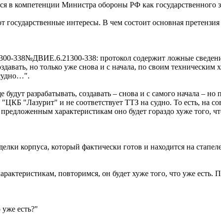
тся в компетенции Министра обороны РФ как государственного з
т государственные интересы. В чем состоит основная претензия
300-338№ДВИЕ.6.21300-338: протокол содержит ложные сведени
 создавать, но только уже снова и с начала, по своим техническ
судно…".
ще будут разрабатывать, создавать – снова и с самого начала – 
ЦКБ "Лазурит" и не соответствует ТТЗ на судно. То есть, на с
о предложенным характеристикам оно будет гораздо хуже того, ч
елки корпуса, который фактически готов и находится на стапеле
арактеристикам, повторимся, он будет хуже того, что уже есть.
 уже есть?"