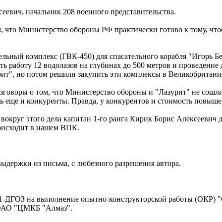
ксеевич, начальник 208 военного представительства.
, что Министерство обороны РФ практически готово к тому, что
льный комплекс (ГВК-450) для спасательного корабля "Игорь Б
ь работу 12 водолазов на глубинах до 500 метров и проведение
рит", но потом решили закупить эти комплексы в Великобритани
о разговоры о том, что Министерство обороны и "Лазурит" не со
ть еще и конкуренты. Правда, у конкурентов и стоимость повыше
ии вокруг этого дела капитан 1-го ранга Кирик Борис Алексеевич
роисходит в нашем ВПК.
 выдержки из письма, с любезного разрешения автора.
-11-ДГОЗ на выполнение опытно-конструкторской работы (ОКР) "
 ОАО "ЦМКБ "Алмаз".