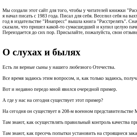
Мы создали этот сайт для того, чтобы у читателей книжки "Рас
я начал писать с 1983 года. Писал для себя. Веселил себя на в
год в издательстве "Инапресс" вышла книга "Расстрелять". Сна
сказали, что пришел какой-то сумасшедший и купил целую пачк
Переиздается до сих пор. Присылайте, пожалуйста, свои отзывы
О слухах и былях
Есть ли верные сыны у нашего любезного Отечества.
Все время задаюсь этим вопросом, и, как только задаюсь, полу
Вот и недавно передо мной явился очередной пример.
А где у нас на сегодня существует этот пример?
На сегодня он существует в 208-м военном представительстве
Там знают, как осуществлять правильный контроль качества 
Там знают, как пресечь попытки установить на строящиеся зак