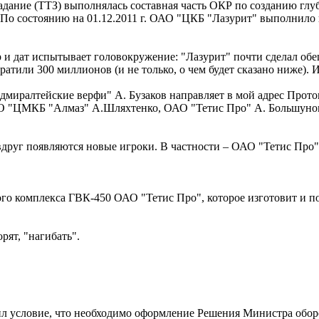
задание (ТТЗ) выполнялась составная часть ОКР по созданию гл
По состоянию на 01.12.2011 г. ОАО "ЦКБ "Лазурит" выполнило и
фр и дат испытывает головокружение: "Лазурит" почти сделал о
ратили 300 миллионов (и не только, о чем будет сказано ниже).
Адмиралтейские верфи" А. Бузаков направляет в мой адрес Прот
 "ЦМКБ "Алмаз" А.Шляхтенко, ОАО "Тетис Про" А. Большуном, 
вдруг появляются новые игроки. В частности – ОАО "Тетис Про"
го комплекса ГВК-450 ОАО "Тетис Про", которое изготовит и п
рят, "нагибать".
л условие, что необходимо оформление Решения Министра обор