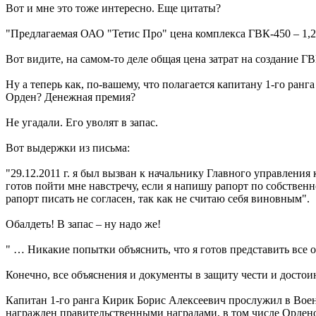
Вот и мне это тоже интересно. Еще цитаты?
"Предлагаемая ОАО "Тетис Про" цена комплекса ГВК-450 – 1,2 
Вот видите, на самом-то деле общая цена затрат на создание Г
Ну а теперь как, по-вашему, что полагается капитану 1-го ра
Орден? Денежная премия?
Не угадали. Его уволят в запас.
Вот выдержки из письма:
"29.12.2011 г. я был вызван к начальнику Главного управлени
готов пойти мне навстречу, если я напишу рапорт по собствен
рапорт писать не согласен, так как не считаю себя виновным".
Обалдеть! В запас – ну надо же!
" … Никакие попытки объяснить, что я готов представить вс
Конечно, все объяснения и документы в защиту чести и достоин
Капитан 1-го ранга Кирик Борис Алексеевич прослужил в Военн
награжден правительственными наградами, в том числе Орденом