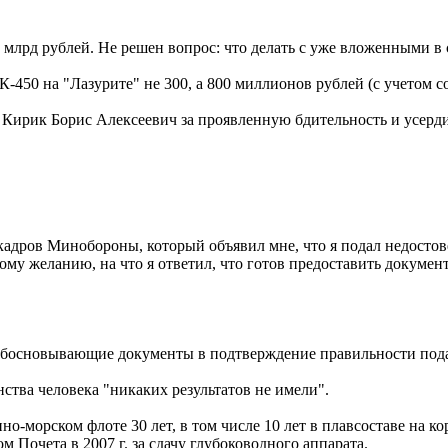
млрд рублей. Не решен вопрос: что делать с уже вложенными в 
ВК-450 на "Лазурите" не 300, а 800 миллионов рублей (с учетом 
нга Кирик Борис Алексеевич за проявленную бдительность и усер
я кадров Минобороны, который объявил мне, что я подал недостов
ному желанию, на что я ответил, что готов предоставить докум
е обосновывающие документы в подтверждение правильности под
ства человека "никаких результатов не имели".
о-морском флоте 30 лет, в том числе 10 лет в плавсоставе на к
 Почета в 2007 г. за сдачу глубоководного аппарата.