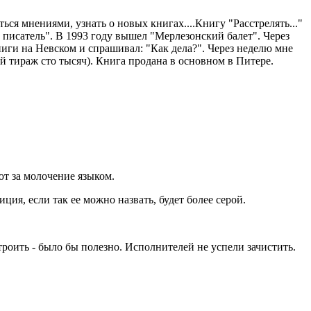
ься мнениями, узнать о новых книгах....Книгу "Расстрелять..."
ий писатель". В 1993 году вышел "Мерлезонский балет". Через
ниги на Невском и спрашивал: "Как дела?". Через неделю мне
й тираж сто тысяч). Книга продана в основном в Питере.
ют за молочение языком.
ция, если так ее можно назвать, будет более серой.
троить - было бы полезно. Исполнителей не успели зачистить.