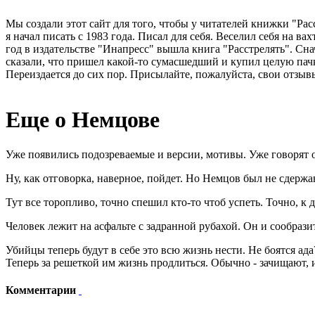
Мы создали этот сайт для того, чтобы у читателей книжки "Рас
я начал писать с 1983 года. Писал для себя. Веселил себя на в
год в издательстве "Инапресс" вышла книга "Расстрелять". Сна
сказали, что пришел какой-то сумасшедший и купил целую пачк
Переиздается до сих пор. Присылайте, пожалуйста, свои отзывы
Еще о Немцове
Уже появились подозреваемые и версии, мотивы. Уже говорят 
Ну, как отговорка, наверное, пойдет. Но Немцов был не сдержа
Тут все торопливо, точно спешил кто-то чтоб успеть. Точно, к 
Человек лежит на асфальте с задранной рубахой. Он и сообразит
Убийцы теперь будут в себе это всю жизнь нести. Не боятся ад
Теперь за решеткой им жизнь продлиться. Обычно - зачищают, и
Комментарии