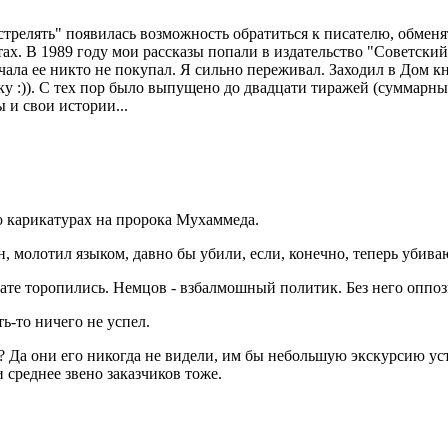
стрелять" появилась возможность обратиться к писателю, обменят
ахтах. В 1989 году мои рассказы попали в издательство "Советск
чала ее никто не покупал. Я сильно переживал. Заходил в Дом к
у :)). С тех пор было выпущено до двадцати тиражей (суммарны
 и свои истории...
о карикатурах на пророка Мухаммеда.
н, молотил языком, давно бы убили, если, конечно, теперь убива
дате торопились. Немцов - взбалмошный политик. Без него оппози
ь-то ничего не успел.
а? Да они его никогда не видели, им бы небольшую экскурсию ус
 среднее звено заказчиков тоже.