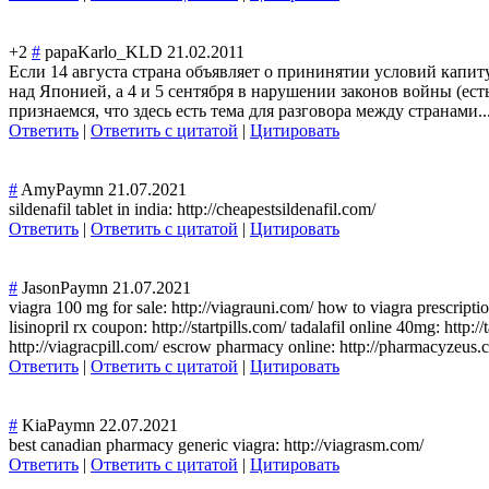
+2
#
papaKarlo_KLD
21.02.2011
Если 14 августа страна объявляет о прининятии условий капит
над Японией, а 4 и 5 сентября в нарушении законов войны (ес
признаемся, что здесь есть тема для разговора между странами..
Ответить
|
Ответить с цитатой
|
Цитировать
#
AmyPaymn
21.07.2021
sildenafil tablet in india: http://cheapestsildenafil.com/
Ответить
|
Ответить с цитатой
|
Цитировать
#
JasonPaymn
21.07.2021
viagra 100 mg for sale: http://viagrauni.com/ how to viagra prescripti
lisinopril rx coupon: http://startpills.com/ tadalafil online 40mg: htt
http://viagracpill.com/ escrow pharmacy online: http://pharmacyzeus.
Ответить
|
Ответить с цитатой
|
Цитировать
#
KiaPaymn
22.07.2021
best canadian pharmacy generic viagra: http://viagrasm.com/
Ответить
|
Ответить с цитатой
|
Цитировать