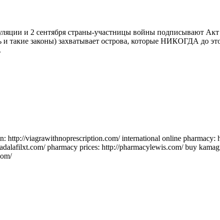
уляции и 2 сентября страны-участниц
ы войны подписывают Акт 
ть и такие законы) захватывает острова, которые НИКОГДА до эт
.
on: http://viagrawithnoprescription.com/ international online pharmacy: 
p://tadalafilxt.com/ pharmacy prices: http://pharmacylewis.com/ buy kama
com/