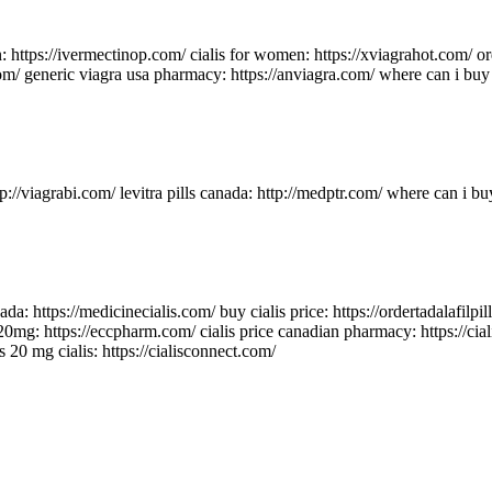
in: https://ivermectinop.com/ cialis for women: https://xviagrahot.com/ ord
is.com/ generic viagra usa pharmacy: https://anviagra.com/ where can i buy 
ttp://viagrabi.com/ levitra pills canada: http://medptr.com/ where can i b
ada: https://medicinecialis.com/ buy cialis price: https://ordertadalafilpi
e 20mg: https://eccpharm.com/ cialis price canadian pharmacy: https://c
 20 mg cialis: https://cialisconnect.com/