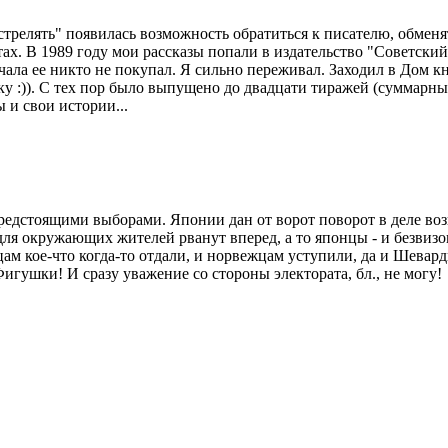
стрелять" появилась возможность обратиться к писателю, обменят
ахтах. В 1989 году мои рассказы попали в издательство "Советск
чала ее никто не покупал. Я сильно переживал. Заходил в Дом к
у :)). С тех пор было выпущено до двадцати тиражей (суммарны
 и свои истории...
едстоящими выборами. Японии дан от ворот поворот в деле воз
ля окружающих жителей рванут вперед, а то японцы - и безвизо
цам кое-что когда-то отдали, и норвежцам уступили, да и Шевар
 Фигушки! И сразу уважение со стороны электората, бл., не могу!