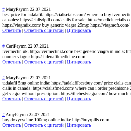
#
MaryPaymn
22.07.2021
best price for tadalafil: https://cialisetabs.com/ where to buy ivermect
capsules: https://cialisdpill.com/ cialis for sale: https://medicinecial
https://viagraiix.com/ buy generic viagra 25mg: https://viagraoft.com/
Ответить
|
Ответить с цитатой
|
Цитировать
#
CarlPaymn
22.07.2021
ivermectin uk: http://ivermectinzt.com/ best generic viagra in india: h
counter viagra: http://sildenafilmedicine.com/
Ответить
|
Ответить с цитатой
|
Цитировать
#
MaryPaymn
22.07.2021
tadalafil 5mg online india: https://tadalafilbestbuy.com/ price cialis can
cialis in canada: https://cialisfmed.com/ where can i order prednison
get viagra without prescription: https://thebestviagra.com/ how much is
Ответить
|
Ответить с цитатой
|
Цитировать
#
AmyPaymn
22.07.2021
buy doxycycline 100mg online india: http://buyrpills.com/
Ответить
|
Ответить с цитатой
|
Цитировать