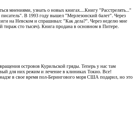
ься мнениями, узнать о новых книгах....Книгу "Расстрелять..."
ий писатель". В 1993 году вышел "Мерлезонский балет". Через
ниги на Невском и спрашивал: "Как дела?". Через неделю мне
й тираж сто тысяч). Книга продана в основном в Питере.
вращения островов Курильской гряды. Теперь у нас там
вый для них режим и лечение в клиниках Токио. Все!
днадзе в свое время пол-Берингового моря США подарил, но это