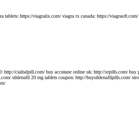
 tablets: https://viagraiix.com/ viagra rx canada: https://viagraoft.com/ 
: http://cialisdpill.com/ buy accutane online uk: http://xrpills.com/ buy 
s.com/ sildenafil 20 mg tablets coupon: http://buysildenafilpills.com/ st
om/