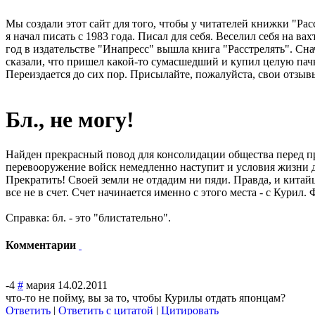
Мы создали этот сайт для того, чтобы у читателей книжки "Рас
я начал писать с 1983 года. Писал для себя. Веселил себя на в
год в издательстве "Инапресс" вышла книга "Расстрелять". Сна
сказали, что пришел какой-то сумасшедший и купил целую пачк
Переиздается до сих пор. Присылайте, пожалуйста, свои отзывы
Бл., не могу!
Найден прекрасный повод для консолидации общества перед пр
перевооружение войск немедленно наступит и условия жизни д
Прекратить! Своей земли не отдадим ни пяди. Правда, и китай
все не в счет. Счет начинается именно с этого места - с Курил.
Справка: бл. - это "блистательно".
Комментарии
-4
#
мария
14.02.2011
что-то не пойму, вы за то, чтобы Курилы отдать японцам?
Ответить
|
Ответить с цитатой
|
Цитировать