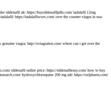
er sildenafil uk: https://buysildenafilpills.com/ tadalafil 12mg
tadalafil: https://tadalafilworx.com/ over the counter viagra in usa:
uy genuine viagra: http://xviagrahot.com/ where can i get over the
lls.com/ sildenafil online price: https://sildenafileasy.com/ how to buy
ialissearch.com/ hydroxychloroqu
ine 200 mg tab: https://oxlpharm.com/