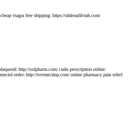
cheap viagra free shipping: https://sildenafilvtab.com/
plaquenil: http://oxlpharm.com/ cialis prescription online:
romectol order: http://ivermectinp.com/ online pharmacy pain relief: