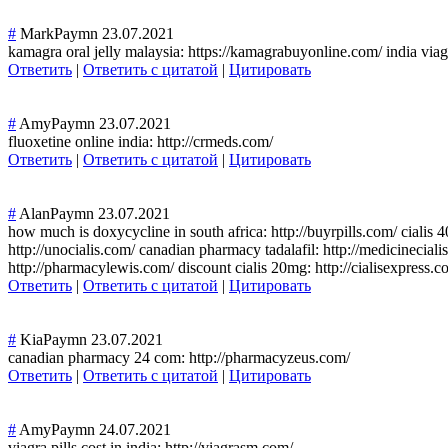
#
MarkPaymn
23.07.2021
kamagra oral jelly malaysia: https://kamagrabuyonline.com/ india viagra
Ответить
|
Ответить с цитатой
|
Цитировать
#
AmyPaymn
23.07.2021
fluoxetine online india: http://crmeds.com/
Ответить
|
Ответить с цитатой
|
Цитировать
#
AlanPaymn
23.07.2021
how much is doxycycline in south africa: http://buyrpills.com/ cialis 40
http://unocialis.com/ canadian pharmacy tadalafil: http://medicineciali
http://pharmacylewis.com/ discount cialis 20mg: http://cialisexpress.c
Ответить
|
Ответить с цитатой
|
Цитировать
#
KiaPaymn
23.07.2021
canadian pharmacy 24 com: http://pharmacyzeus.com/
Ответить
|
Ответить с цитатой
|
Цитировать
#
AmyPaymn
24.07.2021
viagra pills cost in india: http://viagrasm.com/