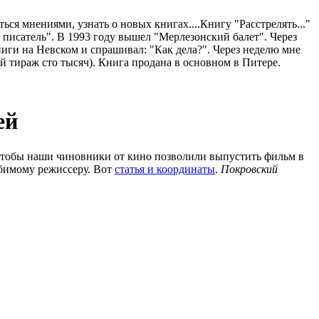
ься мнениями, узнать о новых книгах....Книгу "Расстрелять..."
ий писатель". В 1993 году вышел "Мерлезонский балет". Через
ниги на Невском и спрашивал: "Как дела?". Через неделю мне
й тираж сто тысяч). Книга продана в основном в Питере.
ей
, чтобы наши чиновники от кино позволили выпустить фильм в
юбимому режиссеру. Вот
статья и координаты
.
Покровский