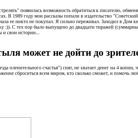
стрелять" появилась возможность обратиться к писателю, обменят
ахтах. В 1989 году мои рассказы попали в издательство "Советск
чала ее никто не покупал. Я сильно переживал. Заходил в Дом к
у :)). С тех пор было выпущено до двадцати тиражей (суммарны
 и свои истории...
ля может не дойти до зрител
да пленительного счастья") снят, не хватает денег на 4 копии
ложение сброситься всем миром, кто сколько сможет, и помочь л