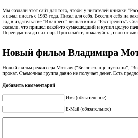
Мы создали этот сайт для того, чтобы у читателей книжки "Рас
я начал писать с 1983 года. Писал для себя. Веселил себя на в
год в издательстве "Инапресс" вышла книга "Расстрелять". Сна
сказали, что пришел какой-то сумасшедший и купил целую пачк
Переиздается до сих пор. Присылайте, пожалуйста, свои отзывы
Новый фильм Владимира Моты
Новый фильм режиссера Мотыля ("Белое солнце пустыни", "Звез
прокат. Съемочная группа давно не получает денег. Есть пред
Добавить комментарий
Имя (обязательное)
E-Mail (обязательное)