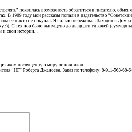
стрелять" появилась возможность обратиться к писателю, обменят
ахтах. В 1989 году мои рассказы попали в издательство "Советск
чала ее никто не покупал. Я сильно переживал. Заходил в Дом к
у :)). С тех пор было выпущено до двадцати тиражей (суммарны
 и свои истории...
, целиком посвященную миру чиновников.
теля "НГ" Роберта Джаноева. Заказ по телефону: 8-911-563-68-6