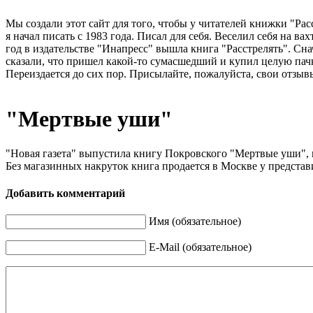
Мы создали этот сайт для того, чтобы у читателей книжки "Рас
я начал писать с 1983 года. Писал для себя. Веселил себя на в
год в издательстве "Инапресс" вышла книга "Расстрелять". Сна
сказали, что пришел какой-то сумасшедший и купил целую пачк
Переиздается до сих пор. Присылайте, пожалуйста, свои отзывы
"Мертвые уши"
"Новая газета" выпустила книгу Покровского "Мертвые уши"
Без магазинных накруток книга продается в Москве у представи
Добавить комментарий
Имя (обязательное)
E-Mail (обязательное)