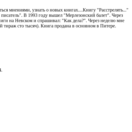
ься мнениями, узнать о новых книгах....Книгу "Расстрелять..."
ий писатель". В 1993 году вышел "Мерлезонский балет". Через
ниги на Невском и спрашивал: "Как дела?". Через неделю мне
й тираж сто тысяч). Книга продана в основном в Питере.
4.