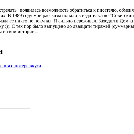
стрелять" появилась возможность обратиться к писателю, обменят
ахтах. В 1989 году мои рассказы попали в издательство "Советск
чала ее никто не покупал. Я сильно переживал. Заходил в Дом к
у :)). С тех пор было выпущено до двадцати тиражей (суммарны
 и свои истории...
а
ния о потере вкуса
.