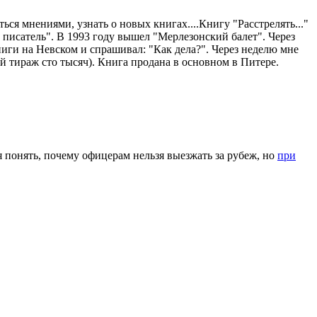
ься мнениями, узнать о новых книгах....Книгу "Расстрелять..."
ий писатель". В 1993 году вышел "Мерлезонский балет". Через
ниги на Невском и спрашивал: "Как дела?". Через неделю мне
й тираж сто тысяч). Книга продана в основном в Питере.
я понять, почему офицерам нельзя выезжать за рубеж, но
при