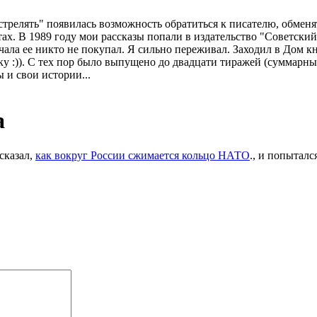
стрелять" появилась возможность обратиться к писателю, обменят
ахтах. В 1989 году мои рассказы попали в издательство "Советск
чала ее никто не покупал. Я сильно переживал. Заходил в Дом к
у :)). С тех пор было выпущено до двадцати тиражей (суммарны
 и свои истории...
а
сказал,
как вокруг России сжимается кольцо НАТО
., и попыталс