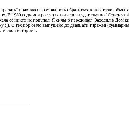
стрелять" появилась возможность обратиться к писателю, обменят
ахтах. В 1989 году мои рассказы попали в издательство "Советск
чала ее никто не покупал. Я сильно переживал. Заходил в Дом к
у :)). С тех пор было выпущено до двадцати тиражей (суммарны
 и свои истории...