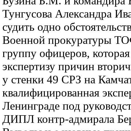
Бузина Б.М. и командира 
Тунгусова Александра Ива
судить одно обстоятельств
Военной прокуратуры ТОФ
группу офицеров, котора
экспертизу причин втори
у стенки 49 СРЗ на Камча
квалифицированная экспер
Ленинграде под руководс
ДИПЛ контр-адмирала Бе