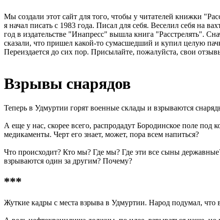
Мы создали этот сайт для того, чтобы у читателей книжки "Рас
я начал писать с 1983 года. Писал для себя. Веселил себя на в
год в издательстве "Инапресс" вышла книга "Расстрелять". Сна
сказали, что пришел какой-то сумасшедший и купил целую пачк
Переиздается до сих пор. Присылайте, пожалуйста, свои отзывы
Взрывы снарядов
Теперь в Удмуртии горят военные склады и взрываются снаряды
А еще у нас, скорее всего, распродадут Бородинское поле под 
медикаменты. Черт его знает, может, пора всем напиться?
Что происходит? Кто мы? Где мы? Где эти все сыны державные
взрываются один за другим? Почему?
***
Жуткие кадры с места взрыва в Удмуртии. Народ подумал, что 