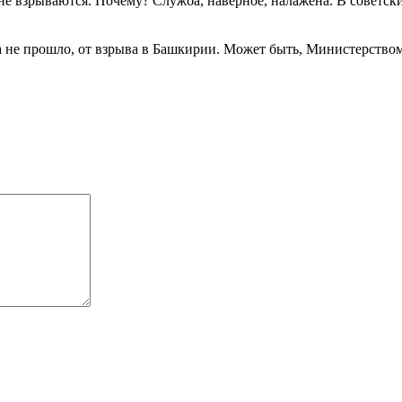
не взрываются. Почему? Служба, наверное, налажена. В советск
есяца не прошло, от взрыва в Башкирии. Может быть, Министерств