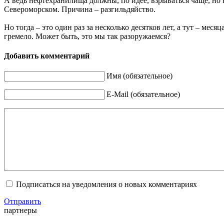
А ведь нефтехранилища должны, по идее, взрываться чаще, но 
Североморском. Причина – разгильдяйство.
Но тогда – это один раз за несколько десятков лет, а тут – м
гремело. Может быть, это мы так разоружаемся?
Добавить комментарий
Имя (обязательное)
E-Mail (обязательное)
Подписаться на уведомления о новых комментариях
Отправить
партнеры