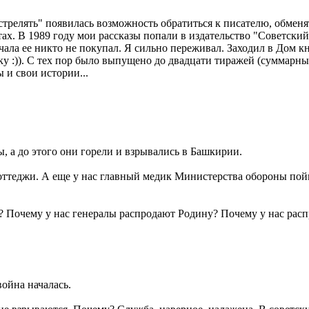
стрелять" появилась возможность обратиться к писателю, обменят
ахтах. В 1989 году мои рассказы попали в издательство "Советск
чала ее никто не покупал. Я сильно переживал. Заходил в Дом к
у :)). С тех пор было выпущено до двадцати тиражей (суммарны
 и свои истории...
, а до этого они горели и взрывались в Башкирии.
коттеджи. А еще у нас главный медик Министерства обороны пойм
? Почему у нас генералы распродают Родину? Почему у нас рас
война началась.