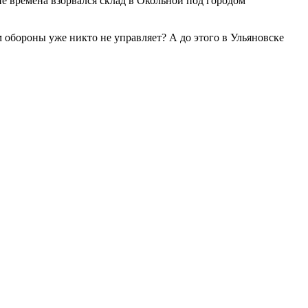
ие времена взорвался склад в Окольной под городом
ом обороны уже никто не управляет? А до этого в Ульяновске