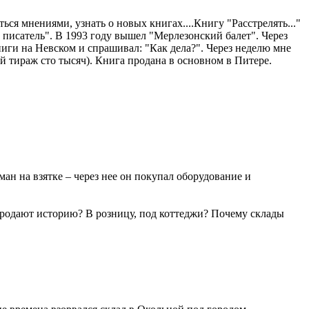
ься мнениями, узнать о новых книгах....Книгу "Расстрелять..."
ий писатель". В 1993 году вышел "Мерлезонский балет". Через
ниги на Невском и спрашивал: "Как дела?". Через неделю мне
й тираж сто тысяч). Книга продана в основном в Питере.
ан на взятке – через нее он покупал оборудование и
продают историю? В розницу, под коттеджи? Почему склады