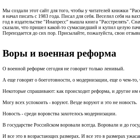
Мы создали этот сайт для того, чтобы у читателей книжки "Рас
я начал писать с 1983 года. Писал для себя. Веселил себя на в
год в издательстве "Инапресс" вышла книга "Расстрелять". Сна
сказали, что пришел какой-то сумасшедший и купил целую пачк
Переиздается до сих пор. Присылайте, пожалуйста, свои отзывы
Воры и военная реформа
О военной реформе сегодня не говорит только ленивый.
А еще говорят о боеготовности, о модернизации, еще о чем-то,
Некоторые спрашивают: как происходит реформа, и другие им сей
Могу всех успокоить - воруют. Везде воруют и это не новость.
Новость - среди воровства захотелось модернизации.
В государстве Российском воровали всегда. Воровали и до госуд
И все это в возрастающих размерах. И все это в размерах ужа