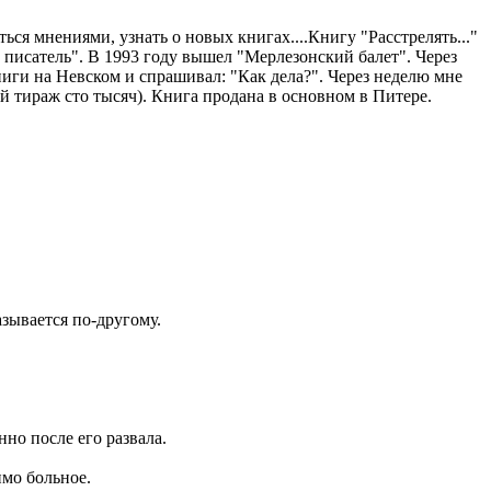
ься мнениями, узнать о новых книгах....Книгу "Расстрелять..."
ий писатель". В 1993 году вышел "Мерлезонский балет". Через
ниги на Невском и спрашивал: "Как дела?". Через неделю мне
й тираж сто тысяч). Книга продана в основном в Питере.
азывается по-другому.
нно после его развала.
имо больное.