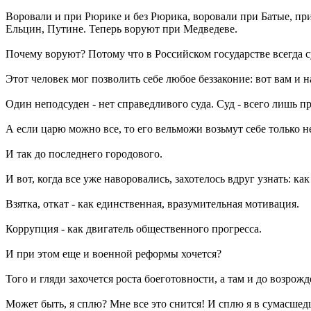
Воровали и при Рюрике и без Рюрика, воровали при Батые, при
Ельцин, Путине. Теперь воруют при Медведеве.
Почему воруют? Потому что в Российском государстве всегда су
Этот человек мог позволить себе любое беззаконие: вот вам и 
Один неподсуден - нет справедливого суда. Суд - всего лишь п
А если царю можно все, то его вельможи возьмут себе только н
И так до последнего городового.
И вот, когда все уже наворовались, захотелось вдруг узнать: ка
Взятка, откат - как единственная, вразумительная мотивация.
Коррупция - как двигатель общественного прогресса.
И при этом еще и военной реформы хочется?
Того и гляди захочется роста боеготовности, а там и до возрож
Может быть, я сплю? Мне все это снится! И сплю я в сумасшед