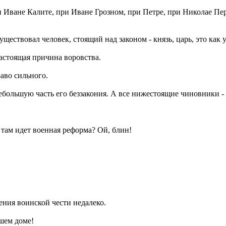
 Иване Калите, при Иване Грозном, при Петре, при Николае Пер
ществовал человек, стоящий над законом - князь, царь, это как 
настоящая причина воровства.
раво сильного.
ебольшую часть его беззакония. А все нижестоящие чиновники - ч
к там идет военная реформа? Ой, блин!
дения воинской чести недалеко.
шем доме!