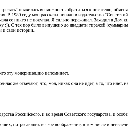
стрелять" появилась возможность обратиться к писателю, обменят
ахтах. В 1989 году мои рассказы попали в издательство "Советск
чала ее никто не покупал. Я сильно переживал. Заходил в Дом к
у :)). С тех пор было выпущено до двадцати тиражей (суммарны
 и свои истории...
 что эту модернизацию напоминает.
час же отвечают, что, мол, никак она не идет, а то, что идет, н
арства Российского, и во время Советского государства, и особе
сающих, потрясающих всякое воображение, в том числе и неизлеч