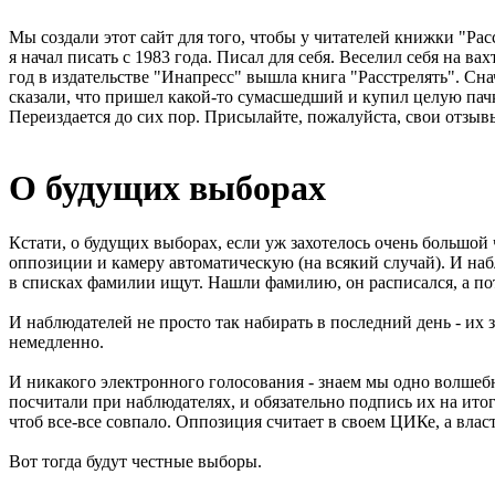
Мы создали этот сайт для того, чтобы у читателей книжки "Рас
я начал писать с 1983 года. Писал для себя. Веселил себя на в
год в издательстве "Инапресс" вышла книга "Расстрелять". Сна
сказали, что пришел какой-то сумасшедший и купил целую пачк
Переиздается до сих пор. Присылайте, пожалуйста, свои отзывы
О будущих выборах
Кстати, о будущих выборах, если уж захотелось очень большой
оппозиции и камеру автоматическую (на всякий случай). И наблю
в списках фамилии ищут. Нашли фамилию, он расписался, а пот
И наблюдателей не просто так набирать в последний день - их 
немедленно.
И никакого электронного голосования - знаем мы одно волшебн
посчитали при наблюдателях, и обязательно подпись их на итог
чтоб все-все совпало. Оппозиция считает в своем ЦИКе, а власть
Вот тогда будут честные выборы.