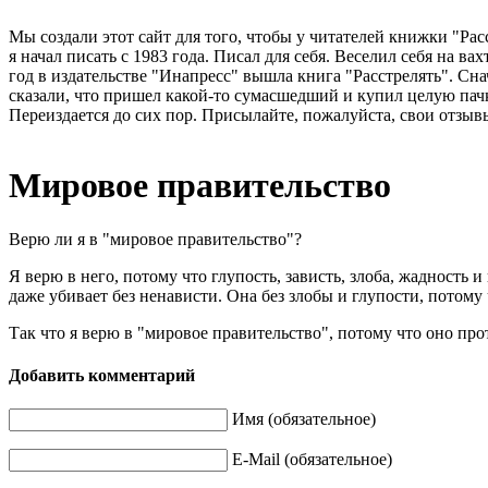
Мы создали этот сайт для того, чтобы у читателей книжки "Рас
я начал писать с 1983 года. Писал для себя. Веселил себя на в
год в издательстве "Инапресс" вышла книга "Расстрелять". Сна
сказали, что пришел какой-то сумасшедший и купил целую пачк
Переиздается до сих пор. Присылайте, пожалуйста, свои отзывы
Мировое правительство
Верю ли я в "мировое правительство"?
Я верю в него, потому что глупость, зависть, злоба, жадность
даже убивает без ненависти. Она без злобы и глупости, потому
Так что я верю в "мировое правительство", потому что оно про
Добавить комментарий
Имя (обязательное)
E-Mail (обязательное)