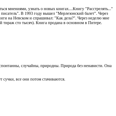
ься мнениями, узнать о новых книгах....Книгу "Расстрелять..."
ий писатель". В 1993 году вышел "Мерлезонский балет". Через
ниги на Невском и спрашивал: "Как дела?". Через неделю мне
й тираж сто тысяч). Книга продана в основном в Питере.
ь спонтанны, случайны, природны. Природа без ненависти. Она
т сучки, все они потом стачиваются.