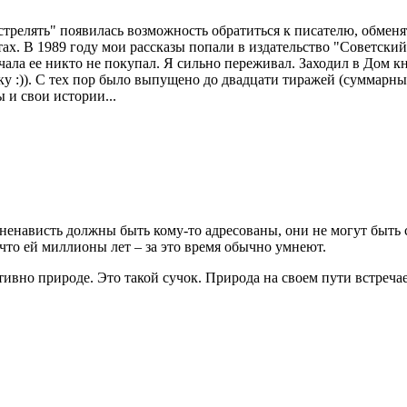
стрелять" появилась возможность обратиться к писателю, обменят
ахтах. В 1989 году мои рассказы попали в издательство "Советск
чала ее никто не покупал. Я сильно переживал. Заходил в Дом к
у :)). С тех пор было выпущено до двадцати тиражей (суммарны
 и свои истории...
 и ненависть должны быть кому-то адресованы, они не могут быт
 что ей миллионы лет – за это время обычно умнеют.
тивно природе. Это такой сучок. Природа на своем пути встречае