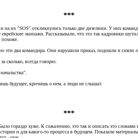
***
е и на их "SOS" откликнулись только две дизелюхи. У них коман
е еврейские экипажи. Рассказывали, что это так кадровики шутил
у похоже.
о эти два командира. Они нарушили приказ, подошли и сняли лю
за сколько, всегда говорю:
начальства".
ишь будущее, кричишь о нем, а люди не слышат.
***
 Было гораздо хуже. К сожалению, это так и описать это словам
 истории и для какого-то процесса в будущем. Показали материа
ут - шок.