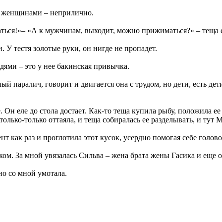
за женщинами – неприлично.
аться!»– «А к мужчинам, выходит, можно прижиматься?» – теща
. У тестя золотые руки, он нигде не пропадет.
едями – это у нее бакинская привычка.
ый паралич, говорит и двигается она с трудом, но дети, есть де
 Он еле до стола достает. Как-то теща купила рыбу, положила ее
олько-только оттаяла, и теща собиралась ее разделывать, и тут М
нт как раз и проглотила этот кусок, усердно помогая себе голово
ком. За мной увязалась Сильва – жена брата жены Гасика и еще о
о со мной умотала.