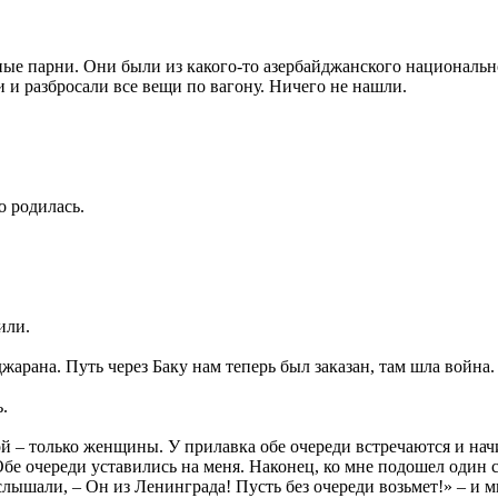
ые парни. Они были из какого-то азербайджанского национальног
и и разбросали все вещи по вагону. Ничего не нашли.
о родилась.
или.
жарана. Путь через Баку нам теперь был заказан, там шла война.
.
ой – только женщины. У прилавка обе очереди встречаются и нач
бе очереди уставились на меня. Наконец, ко мне подошел один с
слышали, – Он из Ленинграда! Пусть без очереди возьмет!» – и мн