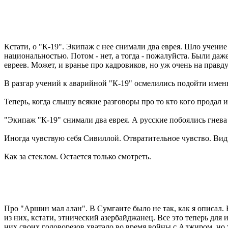
Кстати, о "К-19". Экипаж с нее снимали два еврея. Шло учени
национальностью. Потом - нет, а тогда - пожалуйста. Были даж
евреев. Может, и вранье про кадровиков, но уж очень на правд
В разгар учений к аварийной "К-19" осмелились подойти именн
Теперь, когда слышу всякие разговоры про то кто кого продал и 
"Экипаж "К-19" снимали два еврея. А русские побоялись гнева 
Иногда чувствую себя Сивиллой. Отвратительное чувство. Вид
Как за стеклом. Остается только смотреть.
Про "Аршин мал алан". В Сумгаите было не так, как я описал.
из них, кстати, этнический азербайджанец. Все это теперь для
них своих головорезов хватало во время войны с Алжиром, но т