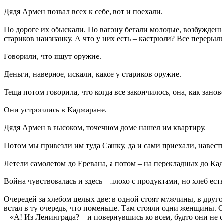
Дядя Армен позвал всех к себе, вот и поехали.
По дороге их обыскали. По вагону бегали молодые, возбужденн
стариков наизнанку. А что у них есть – кастрюли? Все перерыл
Говорили, что ищут оружие.
Деньги, наверное, искали, какое у стариков оружие.
Теща потом говорила, что когда все закончилось, она, как занов
Они устроились в Каджаране.
Дядя Армен в высоком, точечном доме нашел им квартиру.
Потом мы привезли им туда Сашку, да и сами приехали, навест
Летели самолетом до Еревана, а потом – на перекладных до Кад
Война чувствовалась и здесь – плохо с продуктами, но хлеб есть
Очередей за хлебом целых две: в одной стоят мужчины, в друг
встал в ту очередь, что поменьше. Там стояли одни женщины. О
– «А! Из Ленинграда? – и повернувшись ко всем, будто они не 