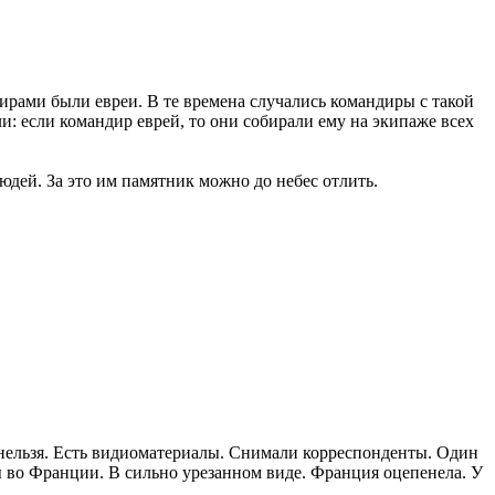
дирами были евреи. В те времена случались командиры с такой
и: если командир еврей, то они собирали ему на экипаже всех
дей. За это им памятник можно до небес отлить.
и нельзя. Есть видиоматериалы. Снимали корреспонденты. Один
лы во Франции. В сильно урезанном виде. Франция оцепенела. У