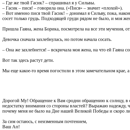
– Где же твой Гасик? – спрашивал я у Сильвы.
– Гасик – пися! – говорила она. («Пися» – значит «плохой»).
– Вот именно пися твой Гасик! – донимал я Сильву, пока, након
сосет только грудь. Подходящей груди рядом не было, и моя жен
Пришла Гаяна, жена Борика, посмотрела на все эти мучения, отн
Девочка сначала захлебнулась, но потом начала сосать.
– Она же захлебнется! – вскричала моя жена, на что ей Гаяна 
Вот так здесь растут дети.
Мы еще какое-то время погостили в этом замечательном крае, а
Дорогой Му! Обращение к Вам сродни обращению к солнцу, в от
недостатку внимания со стороны властей? Выражаю надежду, что
почему меня не было на Дне нашей Великой Победы и скоро ли 
За сим остаюсь, с неизменным почтением,
Ваш Ап!