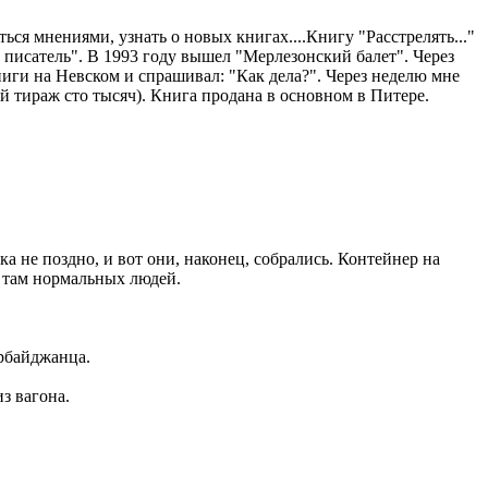
ься мнениями, узнать о новых книгах....Книгу "Расстрелять..."
ий писатель". В 1993 году вышел "Мерлезонский балет". Через
ниги на Невском и спрашивал: "Как дела?". Через неделю мне
й тираж сто тысяч). Книга продана в основном в Питере.
а не поздно, и вот они, наконец, собрались. Контейнер на
а там нормальных людей.
ербайджанца.
из вагона.