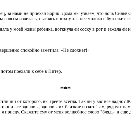
ец, за нами не приехал Борик. Дома мы узнаем, что дочь Сильвы 
а совсем извелась, пытаясь впихнуть в нее молоко в бутылке с с
яла у моей жены ребенка, воткнула ей соску в рот и зажала ей н
совершенно спокойно заметила: «Не сдохнет!»
 потом поехали к себе в Питер.
***
личии от которого, вы греете всегда. Так ли у вас все ладно? 
 они все здоровы, здоровы их близкие и скот. Там, рядом с вами
я приеду. Скажите ему от меня волшебное слово "блядь" и еще д