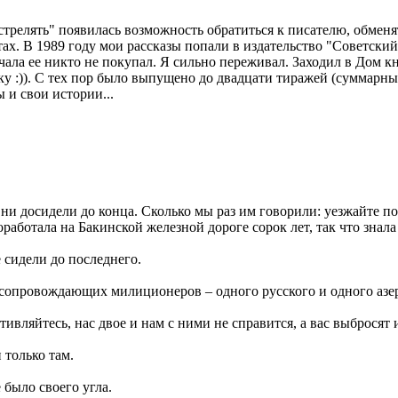
стрелять" появилась возможность обратиться к писателю, обменят
ахтах. В 1989 году мои рассказы попали в издательство "Советск
чала ее никто не покупал. Я сильно переживал. Заходил в Дом к
у :)). С тех пор было выпущено до двадцати тиражей (суммарны
 и свои истории...
ни досидели до конца. Сколько мы раз им говорили: уезжайте пок
работала на Бакинской железной дороге сорок лет, так что знал
 сидели до последнего.
и сопровождающих милиционеров – одного русского и одного аз
тивляйтесь, нас двое и нам с ними не справится, а вас выбросят 
 только там.
 было своего угла.