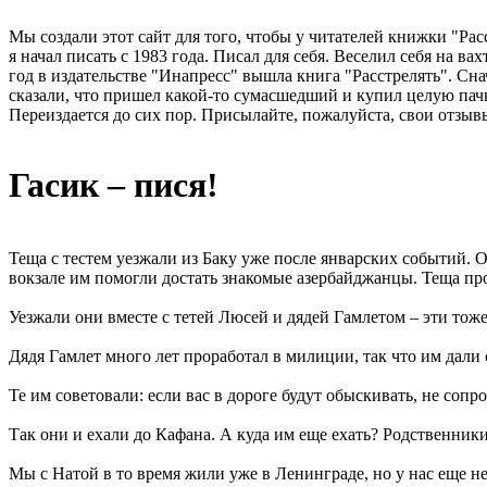
Мы создали этот сайт для того, чтобы у читателей книжки "Рас
я начал писать с 1983 года. Писал для себя. Веселил себя на в
год в издательстве "Инапресс" вышла книга "Расстрелять". Сна
сказали, что пришел какой-то сумасшедший и купил целую пачк
Переиздается до сих пор. Присылайте, пожалуйста, свои отзывы
Гасик – пися!
Теща с тестем уезжали из Баку уже после январских событий. О
вокзале им помогли достать знакомые азербайджанцы. Теща про
Уезжали они вместе с тетей Люсей и дядей Гамлетом – эти тоже
Дядя Гамлет много лет проработал в милиции, так что им дал
Те им советовали: если вас в дороге будут обыскивать, не сопро
Так они и ехали до Кафана. А куда им еще ехать? Родственники
Мы с Натой в то время жили уже в Ленинграде, но у нас еще не