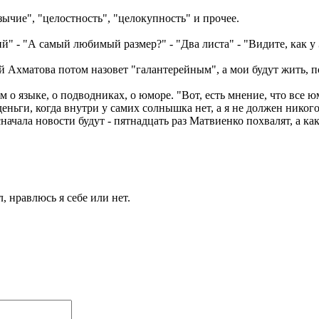
ычие", "целостность", "целокупность" и прочее.
й" - "А самый любимый размер?" - "Два листа" - "Видите, как у
й Ахматова потом назовет "галантерейным", а мои будут жить, п
м о языке, о подводниках, о юморе. "Вот, есть мнение, что все 
ньги, когда внутри у самих солнышка нет, а я не должен никого 
начала новости будут - пятнадцать раз Матвиенко похвалят, а как
, нравлюсь я себе или нет.