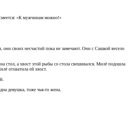
 смеется: «К мужчинам можно!»
ти, они своих несчастий пока не замечают. Они с Сашкой весело
 на стол, а хвост этой рыбы со стола свешивался. Милё подошла
илё отхватила ей хвост.
й.
дна девушка, тоже чья-то жена.