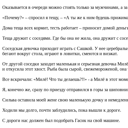
Оказывается в очереди можно стоять только за мужчинами, а 
«Почему?» – спросил я тещу, – «А ты же к ним будешь прижим
Дома теща всех кормит, тесть работает – приносит домой деньги
Теща дружит с соседями. Где бы она не жила, она дружит с сос
Соседская девочка приходит играть с Сашкой. У нее церебральн
бегают вокруг стола, играют в ловитки, смеются и визжат.
От другой соседки заходит маленькая и серьезная девочка Милё.
и откусила этот хвост. Рыба была сырой, свежемороженой, она т
Все вскричали: «Милё! Что ты делаешь?!!» - а Милё в этот моме
Я, конечно же, сразу по приезду отправился в горы за шиповни
Сильва оставила моей жене свою маленькую дочку и немедленн
Ходили мы долго, почти заблудились, пока вышли к дороге.
С дороги нас должен был подобрать Гасик на свой машине.