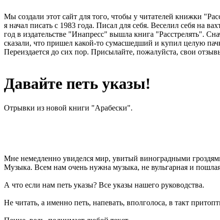
Мы создали этот сайт для того, чтобы у читателей книжки "Рас
я начал писать с 1983 года. Писал для себя. Веселил себя на в
год в издательстве "Инапресс" вышла книга "Расстрелять". Сна
сказали, что пришел какой-то сумасшедший и купил целую пачк
Переиздается до сих пор. Присылайте, пожалуйста, свои отзывы
Давайте петь указы!
Отрывки из новой книги "Арабески".
Мне немедленно увиделся мир, увитый виноградными гроздями 
Музыка. Всем нам очень нужна музыка, не вульгарная и пошлая,
А что если нам петь указы? Все указы нашего руководства.
Не читать, а именно петь, напевать, вполголоса, в такт прито