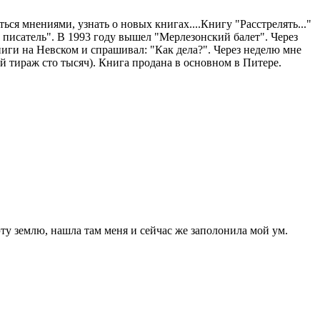
ься мнениями, узнать о новых книгах....Книгу "Расстрелять..."
ий писатель". В 1993 году вышел "Мерлезонский балет". Через
ниги на Невском и спрашивал: "Как дела?". Через неделю мне
й тираж сто тысяч). Книга продана в основном в Питере.
у землю, нашла там меня и сейчас же заполонила мой ум.