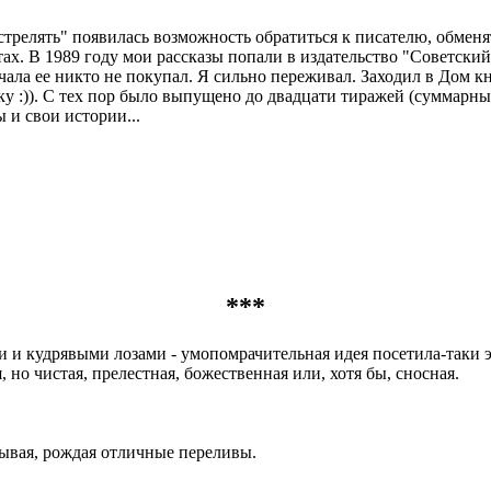
стрелять" появилась возможность обратиться к писателю, обменят
ахтах. В 1989 году мои рассказы попали в издательство "Советск
чала ее никто не покупал. Я сильно переживал. Заходил в Дом к
у :)). С тех пор было выпущено до двадцати тиражей (суммарны
 и свои истории...
***
и кудрявыми лозами - умопомрачительная идея посетила-таки эт
 но чистая, прелестная, божественная или, хотя бы, сносная.
птывая, рождая отличные переливы.