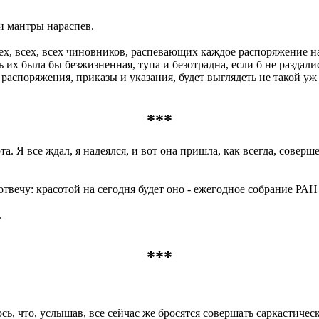
и мантры нараспев.
х, всех, всех чиновников, распевающих каждое распоряжение на
х была бы безжизненная, тупа и безотрадна, если б не раздались 
 распоряжения, приказы и указания, будет выглядеть не такой уж
***
та. Я все ждал, я надеялся, и вот она пришла, как всегда, совер
 отвечу: красотой на сегодня будет оно - ежегодное собрание РАН
.
***
сь, что, услышав, все сейчас же бросятся совершать саркастичес