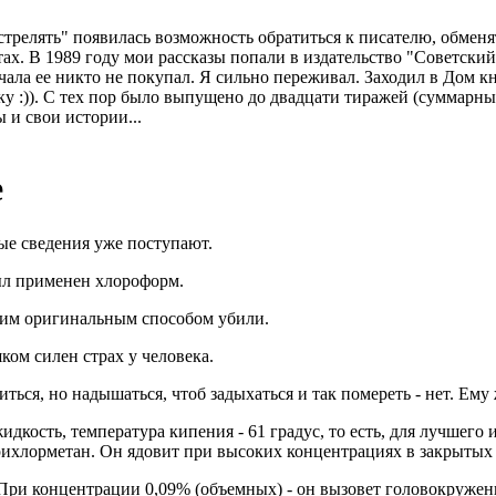
стрелять" появилась возможность обратиться к писателю, обменят
ахтах. В 1989 году мои рассказы попали в издательство "Советск
чала ее никто не покупал. Я сильно переживал. Заходил в Дом к
у :)). С тех пор было выпущено до двадцати тиражей (суммарны
 и свои истории...
е
ые сведения уже поступают.
ыл применен хлороформ.
аким оригинальным способом убили.
ком силен страх у человека.
ься, но надышаться, чтоб задыхаться и так помереть - нет. Ему
идкость, температура кипения - 61 градус, то есть, для лучшего 
трихлорметан. Он ядовит при высоких концентрациях в закрытых
 При концентрации 0,09% (объемных) - он вызовет головокружен