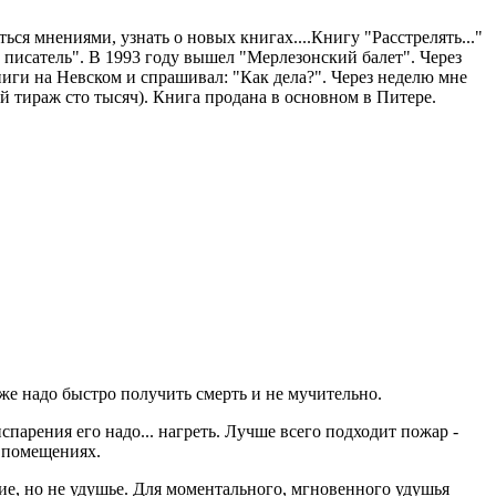
ься мнениями, узнать о новых книгах....Книгу "Расстрелять..."
ий писатель". В 1993 году вышел "Мерлезонский балет". Через
ниги на Невском и спрашивал: "Как дела?". Через неделю мне
й тираж сто тысяч). Книга продана в основном в Питере.
 же надо быстро получить смерть и не мучительно.
испарения его надо... нагреть. Лучше всего подходит пожар -
 помещениях.
ие, но не удушье. Для моментального, мгновенного удушья