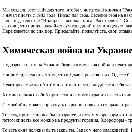
Мы создали этот сайт для того, чтобы у читателей книжки "Рас
я начал писать с 1983 года. Писал для себя. Веселил себя на в
год в издательстве "Инапресс" вышла книга "Расстрелять". Сна
сказали, что пришел какой-то сумасшедший и купил целую пачк
Переиздается до сих пор. Присылайте, пожалуйста, свои отзывы
Химическая война на Украин
Подозреваю, что на Украине будет химическая война и некотор
Например, сведения о том, что в Доме Профсоюзов в Одессе б
Некоторые мысли об этом и о том, что, мол, люди сами себя т
Химию нельзя с собой принести и самому отравиться ею - слиш
Самоубийца может спрыгнуть с крыши, повеситься, даже отравит
То есть, принесено все было заранее, и потом хлороформ - это ж
потом списать все можно на продукты горения. Хлороформ - 
То есть окна должны быть закрыты. Запах у него сладковатый.