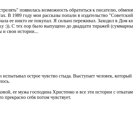
стрелять" появилась возможность обратиться к писателю, обменят
ахтах. В 1989 году мои рассказы попали в издательство "Советск
чала ее никто не покупал. Я сильно переживал. Заходил в Дом к
у :)). С тех пор было выпущено до двадцати тиражей (суммарны
 и свои истории...
 и испытывал острое чувство стыда. Выступает человек, который 
лось.
овой, ее мужа господина Христенко и все эти истории с отката
о прекрасно себя потом чувствует.