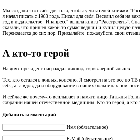
Мы создали этот сайт для того, чтобы у читателей книжки "Рас
я начал писать с 1983 года. Писал для себя. Веселил себя на в
год в издательстве "Инапресс" вышла книга "Расстрелять". Сна
сказали, что пришел какой-то сумасшедший и купил целую пачк
Переиздается до сих пор. Присылайте, пожалуйста, свои отзывы
А кто-то герой
На днях президент награждал ликвидаторов-чернобыльцев.
Тех, кто остался в живых, конечно. Я смотрел на это все по ТВ
себя, а за вдов, да и оборудование в наших больницах поизноси
И сейчас же почему-то всплывает в памяти лицо Татьяны Голик
собрании нашей отечественной медицины. Кто-то герой, а кто-т
Добавить комментарий
Имя (обязательное)
E-Mail (обязательное)