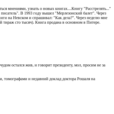
ься мнениями, узнать о новых книгах....Книгу "Расстрелять..."
ий писатель". В 1993 году вышел "Мерлезонский балет". Через
ниги на Невском и спрашивал: "Как дела?". Через неделю мне
й тираж сто тысяч). Книга продана в основном в Питере.
чудом остался жив, и говорит президенту, мол, просим не за
ми, томографами и недавний доклад доктора Рошаля на