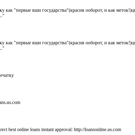
ику как "первые вши государства"(кр
асив ооборот, и как меток!
."
ику как "первые вши государства"(кр
асив ооборот, и как меток!
."
печатку
oans.us.com
rect best online loans instant approval: http://loansonline.us.com