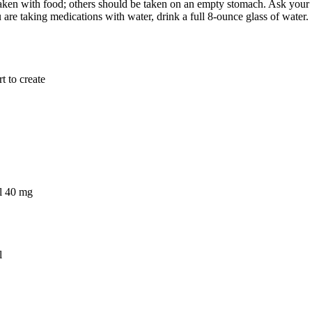
aken with food; others should be taken on an empty stomach. Ask your do
are taking medications with water, drink a full 8-ounce glass of water.
t to create
il 40 mg
l