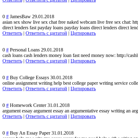
0
#
JamesBaw
29.01.2018
asian sex show live sex chat free naked webcam live free sex chat: htt
direct lenders fast payday loans payday loans direct lenders direct le
Ответить
|
Ответить с цитатой
|
Цитировать
0
#
Personal Loans
29.01.2018
cash loans cash lenders money loan fast need money now: http://cash
Ответить
|
Ответить с цитатой
|
Цитировать
0
#
Buy College Essays
30.01.2018
online assignment writing help best college paper writing service coll
Ответить
|
Ответить с цитатой
|
Цитировать
0
#
Homework Center
31.01.2018
argument essay argument essay an argumentative essay writing an arg
Ответить
|
Ответить с цитатой
|
Цитировать
0
#
Buy An Essay Paper
31.01.2018