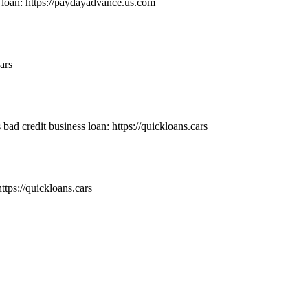
oan: https://paydayadvance.us.com
ars
 bad credit business loan: https://quickloans.cars
ttps://quickloans.cars