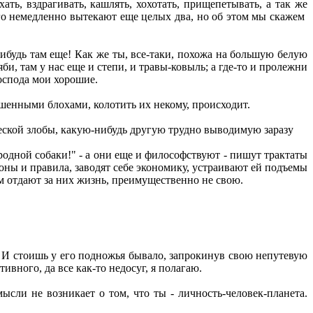
ать, вздрагивать, кашлять, хохотать, прищепетывать, а так же
ого немедленно вытекают еще целых два, но об этом мы скажем
нибудь там еще! Как же ты, все-таки, похожа на большую белую
и, там у нас еще и степи, и травы-ковыль; а где-то и пролежни
господа мои хорошие.
ершенными блохами, колотить их некому, происходит.
ческой злобы, какую-нибудь другую трудно выводимую заразу
родной собаки!" - а они еще и философствуют - пишут трактаты
ы и правила, заводят себе экономику, устраивают ей подъемы
ом отдают за них жизнь, преимущественно не свою.
р. И стоишь у его подножья бывало, запрокинув свою непутевую
тивного, да все как-то недосуг, я полагаю.
ысли не возникает о том, что ты - личность-человек-планета.