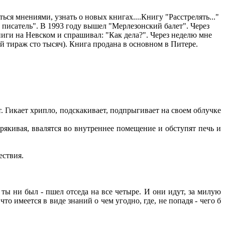
ься мнениями, узнать о новых книгах....Книгу "Расстрелять..."
ий писатель". В 1993 году вышел "Мерлезонский балет". Через
ниги на Невском и спрашивал: "Как дела?". Через неделю мне
й тираж сто тысяч). Книга продана в основном в Питере.
т. Гикает хрипло, подскакивает, подпрыгивает на своем облучке
рякивая, ввалятся во внутреннее помещение и обступят печь и
ествия.
 ты ни был - пшел отседа на все четыре. И они идут, за милую
то имеется в виде знаний о чем угодно, где, не попадя - чего б