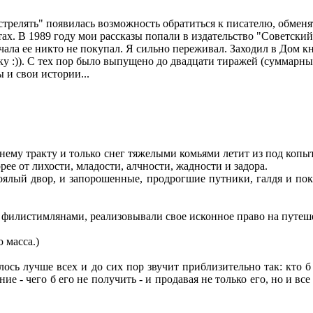
стрелять" появилась возможность обратиться к писателю, обменят
ахтах. В 1989 году мои рассказы попали в издательство "Советск
чала ее никто не покупал. Я сильно переживал. Заходил в Дом к
у :)). С тех пор было выпущено до двадцати тиражей (суммарны
 и свои истории...
мнему тракту и только снег тяжелыми комьями летит из под копы
рее от лихости, младости, алчности, жадности и задора.
тоялый двор, и запорошенные, продрогшие путники, галдя и пок
и филистимлянами, реализовывали свое исконное право на путеш
 масса.)
ось лучше всех и до сих пор звучит приблизительно так: кто б
 - чего б его не получить - и продавая не только его, но и все ч