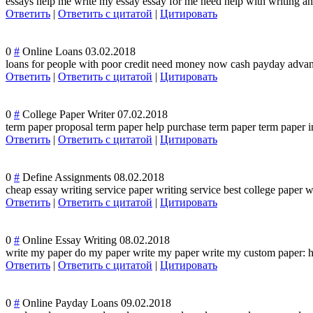
essays help me write my essay essay for me need help with writing an 
Ответить
|
Ответить с цитатой
|
Цитировать
0
#
Online Loans
03.02.2018
loans for people with poor credit need money now cash payday advanc
Ответить
|
Ответить с цитатой
|
Цитировать
0
#
College Paper Writer
07.02.2018
term paper proposal term paper help purchase term paper term paper in
Ответить
|
Ответить с цитатой
|
Цитировать
0
#
Define Assignments
08.02.2018
cheap essay writing service paper writing service best college paper w
Ответить
|
Ответить с цитатой
|
Цитировать
0
#
Online Essay Writing
08.02.2018
write my paper do my paper write my paper write my custom paper: h
Ответить
|
Ответить с цитатой
|
Цитировать
0
#
Online Payday Loans
09.02.2018