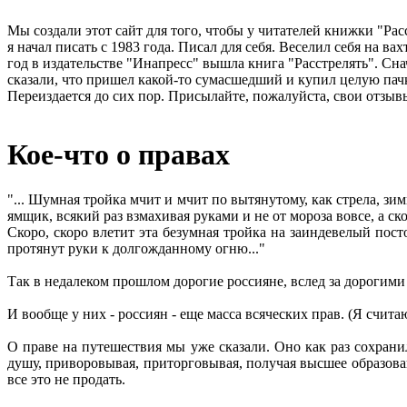
Мы создали этот сайт для того, чтобы у читателей книжки "Рас
я начал писать с 1983 года. Писал для себя. Веселил себя на в
год в издательстве "Инапресс" вышла книга "Расстрелять". Сна
сказали, что пришел какой-то сумасшедший и купил целую пачк
Переиздается до сих пор. Присылайте, пожалуйста, свои отзывы
Кое-что о правах
"... Шумная тройка мчит и мчит по вытянутому, как стрела, зи
ямщик, всякий раз взмахивая руками и не от мороза вовсе, а ско
Скоро, скоро влетит эта безумная тройка на заиндевелый пос
протянут руки к долгожданному огню..."
Так в недалеком прошлом дорогие россияне, вслед за дорогим
И вообще у них - россиян - еще масса всяческих прав. (Я считаю
О праве на путешествия мы уже сказали. Оно как раз сохранил
душу, приворовывая, приторговывая, получая высшее образование
все это не продать.