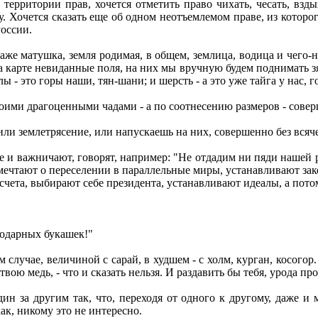
ерритории прав, хочется отметить право чихать, чесать, вздых
гу. Хочется сказать еще об одном неотъемлемом праве, из котор
России.
 даже матушка, земля родимая, в общем, землица, водица и чего-
 карте невиданные поля, на них мы вручную будем поднимать зяб
ы - это горы наши, тян-шани; и шерсть - а это уже тайга у нас, 
 твоими драгоценными чадами - а по соотнесению размеров - сов
или землетрясение, или напускаешь на них, совершенно без вся
е и важничают, говорят, например: "Не отдадим ни пяди нашей 
чтают о переселении в параллельные миры, устанавливают закон
 счета, выбирают себе президента, устанавливают идеалы, а пот
годарных букашек!"
случае, величиной с сарай, в худшем - с холм, курган, косого
вою медь, - что и сказать нельзя. И раздавить бы тебя, урода про
ин за другим так, что, переходя от одного к другому, даже и м
как, никому это не интересно.