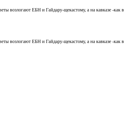
)цветы возлогают ЕБН и Гайдару-щекасто
му, а на кавказе -как в
)цветы возлогают ЕБН и Гайдару-щекасто
му, а на кавказе -как в