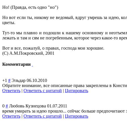
Но! (Правда, есть одно "но")
Но вот если ты, никому не ведомый, вдруг умрешь за идею, ко
цветы.
Тут-то мы плавно и подошли к нашему основному и неотъемле
лежать и там и сям не погребенным, которое через какое-то вр
Вот и все, пожалуй, о правах, господа мои хорошие.
(С) А.М.Покровский, 2001
Комментарии
+1
#
Эльдар
06.10.2010
Обратите внимание, все описанные права закреплены в Конст
Ответить
|
Ответить с цитатой
|
Цитировать
0
#
Любовь Кузнецова
01.07.2011
время умирать за идею прошло... сейчас больше предпочитают за д
Ответить
|
Ответить с цитатой
|
Цитировать