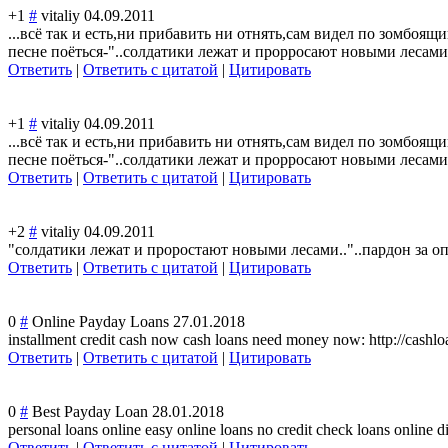
+1
#
vitaliy
04.09.2011
...всё так и есть,ни прибавить ни отнять,сам видел по зомбоящ
песне поёться-"..солд
атики лежат и прорросают новыми лесами.
Ответить
|
Ответить с цитатой
|
Цитировать
+1
#
vitaliy
04.09.2011
...всё так и есть,ни прибавить ни отнять,сам видел по зомбоящ
песне поёться-"..солд
атики лежат и прорросают новыми лесами.
Ответить
|
Ответить с цитатой
|
Цитировать
+2
#
vitaliy
04.09.2011
"солдатики лежат и проростают новыми лесами.."..пард
он за о
Ответить
|
Ответить с цитатой
|
Цитировать
0
#
Online Payday Loans
27.01.2018
installment credit cash now cash loans need money now: http://cashl
Ответить
|
Ответить с цитатой
|
Цитировать
0
#
Best Payday Loan
28.01.2018
personal loans online easy online loans no credit check loans online di
Ответить
|
Ответить с цитатой
|
Цитировать