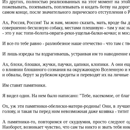
Из других, полностью реализованных на этот момент на этой т
пожевывать, позевывать, поплевывать и кидать ботву на доро
самом конце, после значительного лирического отступления о 
Ах, Россия, Россия! Ты ж нам, можно сказать, мать, вроде бы
совершенно бесхозную собаку, местами плешивую - там у нас на
- это у нас топи-болота-овраги-реки-ущелья-балки-кочки; и мосл
И все-то тебе равно - разлюбезное наше отечество - что там с
И лишь изредка ты вздрагиваешь, устраивая им то наводнение 
Ах, блохи, блошки, жучки, паучки, цапики, клопики. А они ещ
о влиянии блошиного сознания на окружающую Вселенную и ме
и обвалы, берут за рубежом кредиты и переводят их на личные
Им ставят памятники.
Я видел один. На нем было написано: "Тебе, насекомое, от бла
Ох, уж эти памятники-обелиски-матери-родины! Они, в лучшем 
голову, и такая ты перед ним невозможная даже козявка - титит т
А памятники-то, повторимся от скудоумия, просто следуют од
Наоборот, возникает чувство, что сам ты никто и звать тебя ни