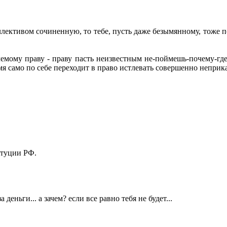
ллективом сочиненную, то тебе, пусть даже безымянному, тоже п
мому праву - праву пасть неизвестным не-поймешь-почему-где-
емя само по себе переходит в право истлевать совершенно непри
итуции РФ.
еньги... а зачем? если все равно тебя не будет...