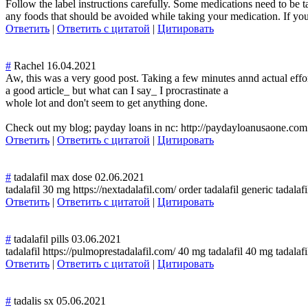
Follow the label instructions carefully. Some medications need to be t
any foods that should be avoided while taking your medication. If you 
Ответить
|
Ответить с цитатой
|
Цитировать
#
Rachel
16.04.2021
Aw, this was a very good post. Taking a few minutes annd actual effor
a good article_ but what can I say_ I procrastinate a
whole lot and don't seem to get anything done.
Check out my blog; payday loans in nc: http://paydayloanusaone.com
Ответить
|
Ответить с цитатой
|
Цитировать
#
tadalafil max dose
02.06.2021
tadalafil 30 mg https://nextadalafil.com/ order tadalafil generic tadalaf
Ответить
|
Ответить с цитатой
|
Цитировать
#
tadalafil pills
03.06.2021
tadalafil https://pulmoprestadalafil.com/ 40 mg tadalafil 40 mg tadalafi
Ответить
|
Ответить с цитатой
|
Цитировать
#
tadalis sx
05.06.2021