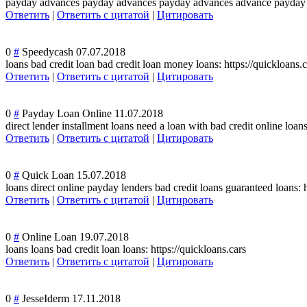
payday advances payday advances payday advances advance payday l
Ответить
|
Ответить с цитатой
|
Цитировать
0
#
Speedycash
07.07.2018
loans bad credit loan bad credit loan money loans: https://quickloans.c
Ответить
|
Ответить с цитатой
|
Цитировать
0
#
Payday Loan Online
11.07.2018
direct lender installment loans need a loan with bad credit online loans
Ответить
|
Ответить с цитатой
|
Цитировать
0
#
Quick Loan
15.07.2018
loans direct online payday lenders bad credit loans guaranteed loans: h
Ответить
|
Ответить с цитатой
|
Цитировать
0
#
Online Loan
19.07.2018
loans loans bad credit loan loans: https://quickloans.cars
Ответить
|
Ответить с цитатой
|
Цитировать
0
#
JesseIderm
17.11.2018