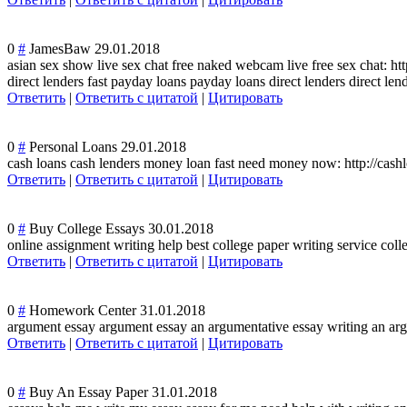
0
#
JamesBaw
29.01.2018
asian sex show live sex chat free naked webcam live free sex chat: htt
direct lenders fast payday loans payday loans direct lenders direct le
Ответить
|
Ответить с цитатой
|
Цитировать
0
#
Personal Loans
29.01.2018
cash loans cash lenders money loan fast need money now: http://cash
Ответить
|
Ответить с цитатой
|
Цитировать
0
#
Buy College Essays
30.01.2018
online assignment writing help best college paper writing service coll
Ответить
|
Ответить с цитатой
|
Цитировать
0
#
Homework Center
31.01.2018
argument essay argument essay an argumentative essay writing an arg
Ответить
|
Ответить с цитатой
|
Цитировать
0
#
Buy An Essay Paper
31.01.2018