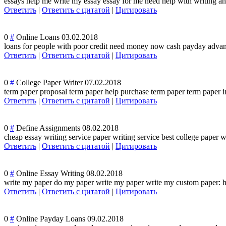
essays help me write my essay essay for me need help with writing an 
Ответить
|
Ответить с цитатой
|
Цитировать
0
#
Online Loans
03.02.2018
loans for people with poor credit need money now cash payday advanc
Ответить
|
Ответить с цитатой
|
Цитировать
0
#
College Paper Writer
07.02.2018
term paper proposal term paper help purchase term paper term paper in
Ответить
|
Ответить с цитатой
|
Цитировать
0
#
Define Assignments
08.02.2018
cheap essay writing service paper writing service best college paper w
Ответить
|
Ответить с цитатой
|
Цитировать
0
#
Online Essay Writing
08.02.2018
write my paper do my paper write my paper write my custom paper: h
Ответить
|
Ответить с цитатой
|
Цитировать
0
#
Online Payday Loans
09.02.2018