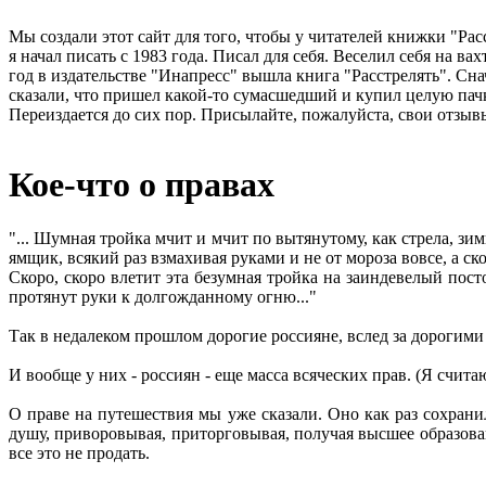
Мы создали этот сайт для того, чтобы у читателей книжки "Рас
я начал писать с 1983 года. Писал для себя. Веселил себя на в
год в издательстве "Инапресс" вышла книга "Расстрелять". Сна
сказали, что пришел какой-то сумасшедший и купил целую пачк
Переиздается до сих пор. Присылайте, пожалуйста, свои отзывы
Кое-что о правах
"... Шумная тройка мчит и мчит по вытянутому, как стрела, зи
ямщик, всякий раз взмахивая руками и не от мороза вовсе, а ско
Скоро, скоро влетит эта безумная тройка на заиндевелый пос
протянут руки к долгожданному огню..."
Так в недалеком прошлом дорогие россияне, вслед за дорогим
И вообще у них - россиян - еще масса всяческих прав. (Я считаю
О праве на путешествия мы уже сказали. Оно как раз сохранил
душу, приворовывая, приторговывая, получая высшее образование
все это не продать.