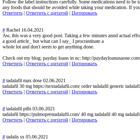
Follow the label instructions carefully. Some medications need to be t
any foods that should be avoided while taking your medication. If you 
Ответить
|
Ответить с цитатой
|
Цитировать
#
Rachel
16.04.2021
Aw, this was a very good post. Taking a few minutes annd actual effor
a good article_ but what can I say_ I procrastinate a
whole lot and don't seem to get anything done.
Check out my blog; payday loans in nc: http://paydayloanusaone.com
Ответить
|
Ответить с цитатой
|
Цитировать
#
tadalafil max dose
02.06.2021
tadalafil 30 mg https://nextadalafil.com/ order tadalafil generic tadalaf
Ответить
|
Ответить с цитатой
|
Цитировать
#
tadalafil pills
03.06.2021
tadalafil https://pulmoprestadalafil.com/ 40 mg tadalafil 40 mg tadalafi
Ответить
|
Ответить с цитатой
|
Цитировать
#
tadalis sx
05.06.2021