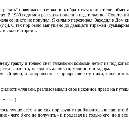
стрелять" появилась возможность обратиться к писателю, обменят
ахтах. В 1989 году мои рассказы попали в издательство "Советск
чала ее никто не покупал. Я сильно переживал. Заходил в Дом к
у :)). С тех пор было выпущено до двадцати тиражей (суммарны
 и свои истории...
мнему тракту и только снег тяжелыми комьями летит из под копы
рее от лихости, младости, алчности, жадности и задора.
тоялый двор, и запорошенные, продрогшие путники, галдя и пок
и филистимлянами, реализовывали свое исконное право на путеш
 масса.)
ось лучше всех и до сих пор звучит приблизительно так: кто б
 - чего б его не получить - и продавая не только его, но и все ч