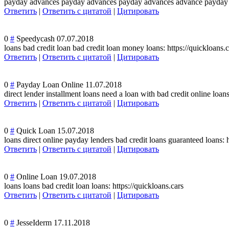
payday advances payday advances payday advances advance payday l
Ответить
|
Ответить с цитатой
|
Цитировать
0
#
Speedycash
07.07.2018
loans bad credit loan bad credit loan money loans: https://quickloans.c
Ответить
|
Ответить с цитатой
|
Цитировать
0
#
Payday Loan Online
11.07.2018
direct lender installment loans need a loan with bad credit online loans
Ответить
|
Ответить с цитатой
|
Цитировать
0
#
Quick Loan
15.07.2018
loans direct online payday lenders bad credit loans guaranteed loans: h
Ответить
|
Ответить с цитатой
|
Цитировать
0
#
Online Loan
19.07.2018
loans loans bad credit loan loans: https://quickloans.cars
Ответить
|
Ответить с цитатой
|
Цитировать
0
#
JesseIderm
17.11.2018