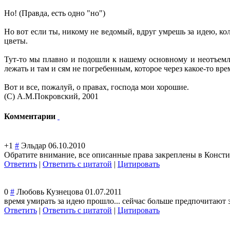
Но! (Правда, есть одно "но")
Но вот если ты, никому не ведомый, вдруг умрешь за идею, ко
цветы.
Тут-то мы плавно и подошли к нашему основному и неотъемле
лежать и там и сям не погребенным, которое через какое-то вр
Вот и все, пожалуй, о правах, господа мои хорошие.
(С) А.М.Покровский, 2001
Комментарии
+1
#
Эльдар
06.10.2010
Обратите внимание, все описанные права закреплены в Конст
Ответить
|
Ответить с цитатой
|
Цитировать
0
#
Любовь Кузнецова
01.07.2011
время умирать за идею прошло... сейчас больше предпочитают за д
Ответить
|
Ответить с цитатой
|
Цитировать