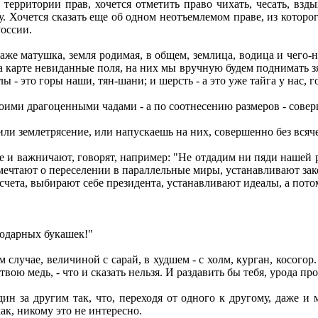
ерритории прав, хочется отметить право чихать, чесать, вздых
гу. Хочется сказать еще об одном неотъемлемом праве, из котор
России.
 даже матушка, земля родимая, в общем, землица, водица и чего-
 карте невиданные поля, на них мы вручную будем поднимать зяб
ы - это горы наши, тян-шани; и шерсть - а это уже тайга у нас, 
 твоими драгоценными чадами - а по соотнесению размеров - сов
или землетрясение, или напускаешь на них, совершенно без вся
е и важничают, говорят, например: "Не отдадим ни пяди нашей 
чтают о переселении в параллельные миры, устанавливают закон
 счета, выбирают себе президента, устанавливают идеалы, а пот
годарных букашек!"
случае, величиной с сарай, в худшем - с холм, курган, косого
вою медь, - что и сказать нельзя. И раздавить бы тебя, урода про
ин за другим так, что, переходя от одного к другому, даже и м
как, никому это не интересно.