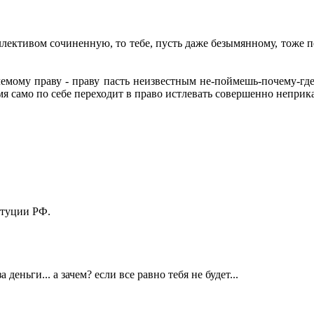
ллективом сочиненную, то тебе, пусть даже безымянному, тоже п
мому праву - праву пасть неизвестным не-поймешь-почему-где-
емя само по себе переходит в право истлевать совершенно непри
итуции РФ.
еньги... а зачем? если все равно тебя не будет...