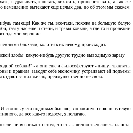
ать, вздрагивать, кашлять, хохотать, прищепетывать, а так же
ого немедленно вытекают еще целых два, но об этом мы скажем
нибудь там еще! Как же ты, все-таки, похожа на большую белую
и, там у нас еще и степи, и травы-ковыль; а где-то и пролежни
господа мои хорошие.
ершенными блохами, колотить их некому, происходит.
ческой злобы, какую-нибудь другую трудно выводимую заразу
родной собаки!" - а они еще и философствуют - пишут трактаты
ы и правила, заводят себе экономику, устраивают ей подъемы
ом отдают за них жизнь, преимущественно не свою.
р. И стоишь у его подножья бывало, запрокинув свою непутевую
тивного, да все как-то недосуг, я полагаю.
ысли не возникает о том, что ты - личность-человек-планета.