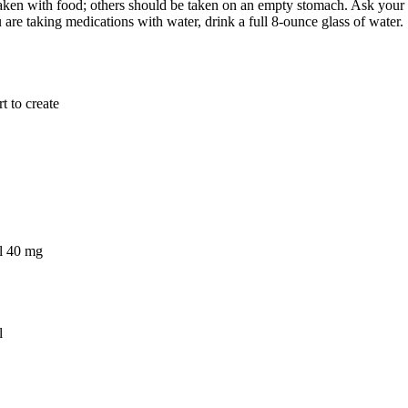
aken with food; others should be taken on an empty stomach. Ask your do
are taking medications with water, drink a full 8-ounce glass of water.
t to create
il 40 mg
l