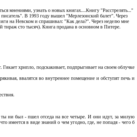
ься мнениями, узнать о новых книгах....Книгу "Расстрелять..."
ий писатель". В 1993 году вышел "Мерлезонский балет". Через
ниги на Невском и спрашивал: "Как дела?". Через неделю мне
й тираж сто тысяч). Книга продана в основном в Питере.
т. Гикает хрипло, подскакивает, подпрыгивает на своем облучке
рякивая, ввалятся во внутреннее помещение и обступят печь и
ествия.
 ты ни был - пшел отседа на все четыре. И они идут, за милую
то имеется в виде знаний о чем угодно, где, не попадя - чего б