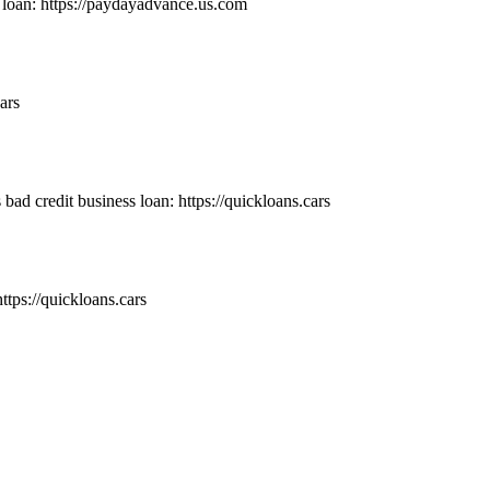
oan: https://paydayadvance.us.com
ars
 bad credit business loan: https://quickloans.cars
ttps://quickloans.cars