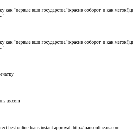
ику как "первые вши государства"(кр
асив ооборот, и как меток!
."
ику как "первые вши государства"(кр
асив ооборот, и как меток!
."
печатку
oans.us.com
rect best online loans instant approval: http://loansonline.us.com