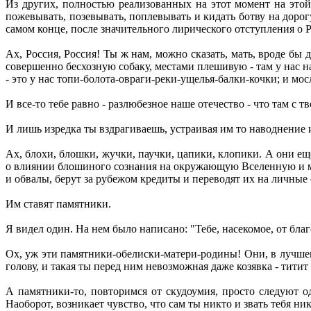
Из других, полностью реализованных на этот момент на этой т
пожевывать, позевывать, поплевывать и кидать ботву на доро
самом конце, после значительного лирического отступления о 
Ах, Россия, Россия! Ты ж нам, можно сказать, мать, вроде бы
совершенно бесхозную собаку, местами плешивую - там у нас на
- это у нас топи-болота-овраги-реки-ущелья-балки-кочки; и мосл
И все-то тебе равно - разлюбезное наше отечество - что там с
И лишь изредка ты вздрагиваешь, устраивая им то наводнение 
Ах, блохи, блошки, жучки, паучки, цапики, клопики. А они ещ
о влиянии блошиного сознания на окружающую Вселенную и ме
и обвалы, берут за рубежом кредиты и переводят их на личные
Им ставят памятники.
Я видел один. На нем было написано: "Тебе, насекомое, от бла
Ох, уж эти памятники-обелиски-матери-родины! Они, в лучшем 
голову, и такая ты перед ним невозможная даже козявка - титит т
А памятники-то, повторимся от скудоумия, просто следуют од
Наоборот, возникает чувство, что сам ты никто и звать тебя ни