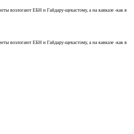
)цветы возлогают ЕБН и Гайдару-щекасто
му, а на кавказе -как в
)цветы возлогают ЕБН и Гайдару-щекасто
му, а на кавказе -как в