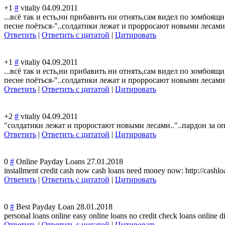
+1
#
vitaliy
04.09.2011
...всё так и есть,ни прибавить ни отнять,сам видел по зомбоящ
песне поёться-"..солд
атики лежат и прорросают новыми лесами.
Ответить
|
Ответить с цитатой
|
Цитировать
+1
#
vitaliy
04.09.2011
...всё так и есть,ни прибавить ни отнять,сам видел по зомбоящ
песне поёться-"..солд
атики лежат и прорросают новыми лесами.
Ответить
|
Ответить с цитатой
|
Цитировать
+2
#
vitaliy
04.09.2011
"солдатики лежат и проростают новыми лесами.."..пард
он за о
Ответить
|
Ответить с цитатой
|
Цитировать
0
#
Online Payday Loans
27.01.2018
installment credit cash now cash loans need money now: http://cashl
Ответить
|
Ответить с цитатой
|
Цитировать
0
#
Best Payday Loan
28.01.2018
personal loans online easy online loans no credit check loans online di
Ответить
|
Ответить с цитатой
|
Цитировать