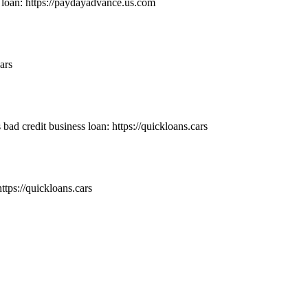
oan: https://paydayadvance.us.com
ars
 bad credit business loan: https://quickloans.cars
ttps://quickloans.cars