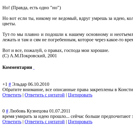
Но! (Правда, есть одно "но")
Но вот если ты, никому не ведомый, вдруг умрешь за идею, ко
цветы.
Тут-то мы плавно и подошли к нашему основному и неотъемле
лежать и там и сям не погребенным, которое через какое-то вр
Вот и все, пожалуй, о правах, господа мои хорошие.
(С) А.М.Покровский, 2001
Комментарии
+1
#
Эльдар
06.10.2010
Обратите внимание, все описанные права закреплены в Конст
Ответить
|
Ответить с цитатой
|
Цитировать
0
#
Любовь Кузнецова
01.07.2011
время умирать за идею прошло... сейчас больше предпочитают за д
Ответить
|
Ответить с цитатой
|
Цитировать