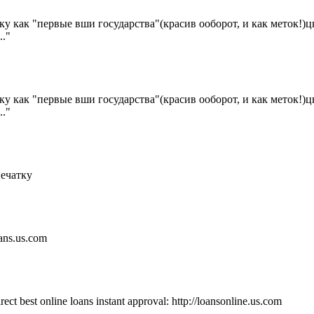
ику как "первые вши государства"(кр
асив ооборот, и как меток!
."
ику как "первые вши государства"(кр
асив ооборот, и как меток!
."
печатку
oans.us.com
rect best online loans instant approval: http://loansonline.us.com