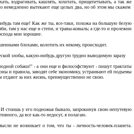
ать, вздрагивать, кашлять, хохотать, прищепетывать, а так же
ого немедленно вытекают еще целых два, но об этом мы скажем
нибудь там еще! Как же ты, все-таки, похожа на большую белую
и, там у нас еще и степи, и травы-ковыль; а где-то и пролежни
господа мои хорошие.
ершенными блохами, колотить их некому, происходит.
ческой злобы, какую-нибудь другую трудно выводимую заразу
родной собаки!" - а они еще и философствуют - пишут трактаты
ы и правила, заводят себе экономику, устраивают ей подъемы
ом отдают за них жизнь, преимущественно не свою.
р. И стоишь у его подножья бывало, запрокинув свою непутевую
тивного, да все как-то недосуг, я полагаю.
ысли не возникает о том, что ты - личность-человек-планета.