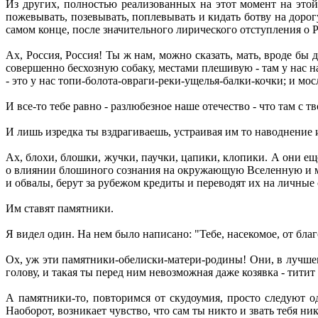
Из других, полностью реализованных на этот момент на этой т
пожевывать, позевывать, поплевывать и кидать ботву на доро
самом конце, после значительного лирического отступления о 
Ах, Россия, Россия! Ты ж нам, можно сказать, мать, вроде бы
совершенно бесхозную собаку, местами плешивую - там у нас на
- это у нас топи-болота-овраги-реки-ущелья-балки-кочки; и мосл
И все-то тебе равно - разлюбезное наше отечество - что там с
И лишь изредка ты вздрагиваешь, устраивая им то наводнение 
Ах, блохи, блошки, жучки, паучки, цапики, клопики. А они ещ
о влиянии блошиного сознания на окружающую Вселенную и ме
и обвалы, берут за рубежом кредиты и переводят их на личные
Им ставят памятники.
Я видел один. На нем было написано: "Тебе, насекомое, от бла
Ох, уж эти памятники-обелиски-матери-родины! Они, в лучшем 
голову, и такая ты перед ним невозможная даже козявка - титит т
А памятники-то, повторимся от скудоумия, просто следуют од
Наоборот, возникает чувство, что сам ты никто и звать тебя ни