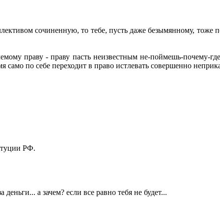
ллективом сочиненную, то тебе, пусть даже безымянному, тоже п
мому праву - праву пасть неизвестным не-поймешь-почему-где-
емя само по себе переходит в право истлевать совершенно непри
итуции РФ.
еньги... а зачем? если все равно тебя не будет...