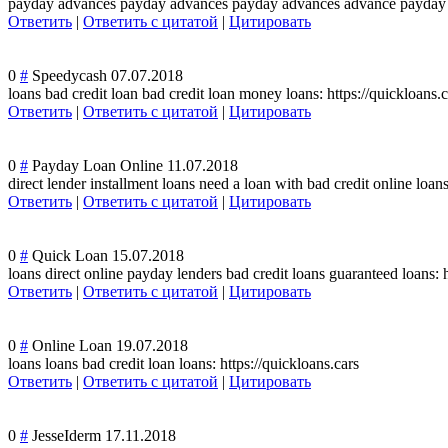
payday advances payday advances payday advances advance payday l
Ответить
|
Ответить с цитатой
|
Цитировать
0
#
Speedycash
07.07.2018
loans bad credit loan bad credit loan money loans: https://quickloans.c
Ответить
|
Ответить с цитатой
|
Цитировать
0
#
Payday Loan Online
11.07.2018
direct lender installment loans need a loan with bad credit online loans
Ответить
|
Ответить с цитатой
|
Цитировать
0
#
Quick Loan
15.07.2018
loans direct online payday lenders bad credit loans guaranteed loans: h
Ответить
|
Ответить с цитатой
|
Цитировать
0
#
Online Loan
19.07.2018
loans loans bad credit loan loans: https://quickloans.cars
Ответить
|
Ответить с цитатой
|
Цитировать
0
#
JesseIderm
17.11.2018