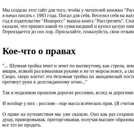
Мы создали этот сайт для того, чтобы у читателей книжки "Рас
я начал писать с 1983 года. Писал для себя. Веселил себя на в
год в издательстве "Инапресс" вышла книга "Расстрелять". Сна
сказали, что пришел какой-то сумасшедший и купил целую пачк
Переиздается до сих пор. Присылайте, пожалуйста, свои отзывы
Кое-что о правах
"... Шумная тройка мчит и мчит по вытянутому, как стрела, зи
ямщик, всякий раз взмахивая руками и не от мороза вовсе, а ско
Скоро, скоро влетит эта безумная тройка на заиндевелый пос
протянут руки к долгожданному огню..."
Так в недалеком прошлом дорогие россияне, вслед за дорогим
И вообще у них - россиян - еще масса всяческих прав. (Я считаю
О праве на путешествия мы уже сказали. Оно как раз сохранил
душу, приворовывая, приторговывая, получая высшее образование
все это не продать.