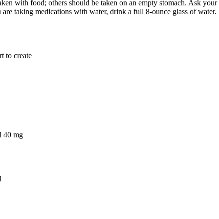
aken with food; others should be taken on an empty stomach. Ask your do
are taking medications with water, drink a full 8-ounce glass of water.
t to create
il 40 mg
l