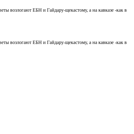
)цветы возлогают ЕБН и Гайдару-щекасто
му, а на кавказе -как в
)цветы возлогают ЕБН и Гайдару-щекасто
му, а на кавказе -как в