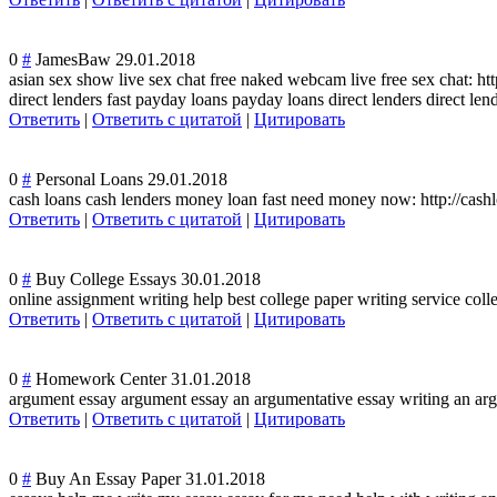
0
#
JamesBaw
29.01.2018
asian sex show live sex chat free naked webcam live free sex chat: htt
direct lenders fast payday loans payday loans direct lenders direct le
Ответить
|
Ответить с цитатой
|
Цитировать
0
#
Personal Loans
29.01.2018
cash loans cash lenders money loan fast need money now: http://cash
Ответить
|
Ответить с цитатой
|
Цитировать
0
#
Buy College Essays
30.01.2018
online assignment writing help best college paper writing service coll
Ответить
|
Ответить с цитатой
|
Цитировать
0
#
Homework Center
31.01.2018
argument essay argument essay an argumentative essay writing an arg
Ответить
|
Ответить с цитатой
|
Цитировать
0
#
Buy An Essay Paper
31.01.2018