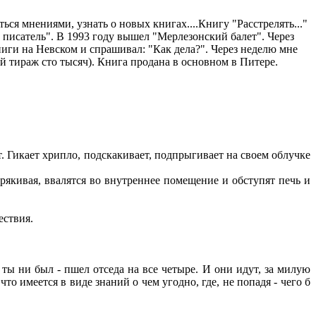
ься мнениями, узнать о новых книгах....Книгу "Расстрелять..."
ий писатель". В 1993 году вышел "Мерлезонский балет". Через
ниги на Невском и спрашивал: "Как дела?". Через неделю мне
й тираж сто тысяч). Книга продана в основном в Питере.
т. Гикает хрипло, подскакивает, подпрыгивает на своем облучке
рякивая, ввалятся во внутреннее помещение и обступят печь и
ествия.
 ты ни был - пшел отседа на все четыре. И они идут, за милую
то имеется в виде знаний о чем угодно, где, не попадя - чего б