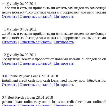
+1
#
vitaliy
04.09.2011
...всё так и есть,ни прибавить ни отнять,сам видел по зомбоящ
песне поёться-"..солд
атики лежат и прорросают новыми лесами.
Ответить
|
Ответить с цитатой
|
Цитировать
+1
#
vitaliy
04.09.2011
...всё так и есть,ни прибавить ни отнять,сам видел по зомбоящ
песне поёться-"..солд
атики лежат и прорросают новыми лесами.
Ответить
|
Ответить с цитатой
|
Цитировать
+2
#
vitaliy
04.09.2011
"солдатики лежат и проростают новыми лесами.."..пард
он за о
Ответить
|
Ответить с цитатой
|
Цитировать
0
#
Online Payday Loans
27.01.2018
installment credit cash now cash loans need money now: http://cashl
Ответить
|
Ответить с цитатой
|
Цитировать
0
#
Best Payday Loan
28.01.2018
personal loans online easy online loans no credit check loans online di
Ответить
|
Ответить с цитатой
|
Цитировать