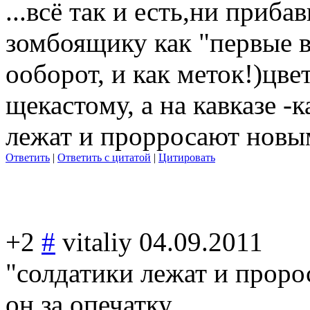
...всё так и есть,ни приба
зомбоящику как "первые в
ооборот, и как меток!)цв
щекасто
му, а на кавказе -
лежат и прорросают новы
Ответить
|
Ответить с цитатой
|
Цитировать
+2
#
vitaliy
04.09.2011
"солдатики лежат и проро
он за опечатку