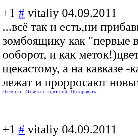
+1
#
vitaliy
04.09.2011
...всё так и есть,ни приба
зомбоящику как "первые в
ооборот, и как меток!)цв
щекасто
му, а на кавказе -
лежат и прорросают новы
Ответить
|
Ответить с цитатой
|
Цитировать
+1
#
vitaliy
04.09.2011