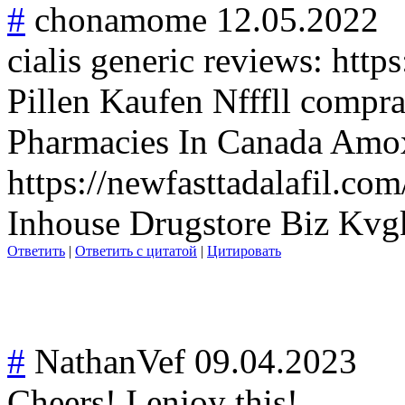
#
chonamome
12.05.2022
cialis generic reviews: http
Pillen Kaufen Nfffll compra
Pharmacies In Canada Amox
https://newfasttadalafil.co
Inhouse Drugstore Biz Kvg
Ответить
|
Ответить с цитатой
|
Цитировать
#
NathanVef
09.04.2023
Cheers! I enjoy this!