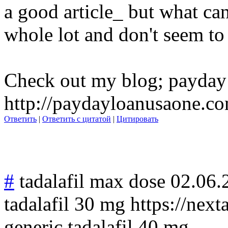
a good article_ but what can
whole lot and don't seem to
Check out my blog; payday 
http://paydayloanusaone.c
Ответить
|
Ответить с цитатой
|
Цитировать
#
tadalafil max dose
02.06.
tadalafil 30 mg https://nexta
generic tadalafil 40 mg