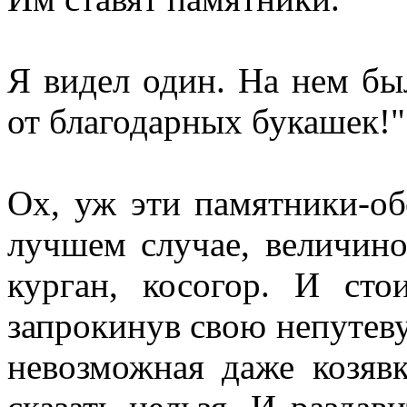
Я видел один. На нем был
от благодарных букашек!"
Ох, уж эти памятники-об
лучшем случае, величино
курган, косогор. И ст
запрокинув свою непутеву
невозможная даже козявк