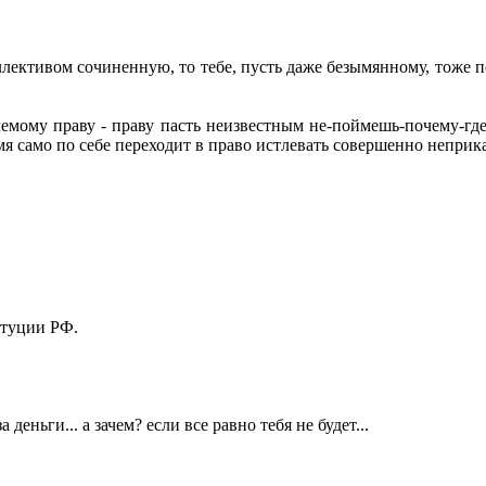
ллективом сочиненную, то тебе, пусть даже безымянному, тоже п
мому праву - праву пасть неизвестным не-поймешь-почему-где-
емя само по себе переходит в право истлевать совершенно непри
итуции РФ.
еньги... а зачем? если все равно тебя не будет...