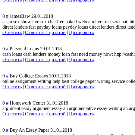
0
#
JamesBaw
29.01.2018
asian sex show live sex chat free naked webcam live free sex chat: htt
direct lenders fast payday loans payday loans direct lenders direct le
Ответить
|
Ответить с цитатой
|
Цитировать
0
#
Personal Loans
29.01.2018
cash loans cash lenders money loan fast need money now: http://cash
Ответить
|
Ответить с цитатой
|
Цитировать
0
#
Buy College Essays
30.01.2018
online assignment writing help best college paper writing service coll
Ответить
|
Ответить с цитатой
|
Цитировать
0
#
Homework Center
31.01.2018
argument essay argument essay an argumentative essay writing an arg
Ответить
|
Ответить с цитатой
|
Цитировать
0
#
Buy An Essay Paper
31.01.2018