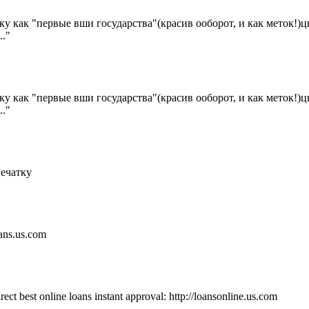
ику как "первые вши государства"(кр
асив ооборот, и как меток!
."
ику как "первые вши государства"(кр
асив ооборот, и как меток!
."
печатку
oans.us.com
rect best online loans instant approval: http://loansonline.us.com