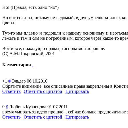
Но! (Правда, есть одно "но")
Но вот если ты, никому не ведомый, вдруг умрешь за идею, ко
цветы.
Тут-то мы плавно и подошли к нашему основному и неотъемле
лежать и там и сям не погребенным, которое через какое-то вр
Вот и все, пожалуй, о правах, господа мои хорошие.
(С) А.М.Покровский, 2001
Комментарии
+1
#
Эльдар
06.10.2010
Обратите внимание, все описанные права закреплены в Конст
Ответить
|
Ответить с цитатой
|
Цитировать
0
#
Любовь Кузнецова
01.07.2011
время умирать за идею прошло... сейчас больше предпочитают за д
Ответить
|
Ответить с цитатой
|
Цитировать