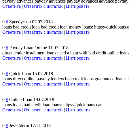
payday advances payday advances payday advances advance payday l
Ответить
|
Ответить с цитатой
|
Цитировать
0
#
Speedycash
07.07.2018
loans bad credit loan bad credit loan money loans: https://quickloans.c
Ответить
|
Ответить с цитатой
|
Цитировать
0
#
Payday Loan Online
11.07.2018
direct lender installment loans need a loan with bad credit online loans
Ответить
|
Ответить с цитатой
|
Цитировать
0
#
Quick Loan
15.07.2018
loans direct online payday lenders bad credit loans guaranteed loans: h
Ответить
|
Ответить с цитатой
|
Цитировать
0
#
Online Loan
19.07.2018
loans loans bad credit loan loans: https://quickloans.cars
Ответить
|
Ответить с цитатой
|
Цитировать
0
#
JesseIderm
17.11.2018