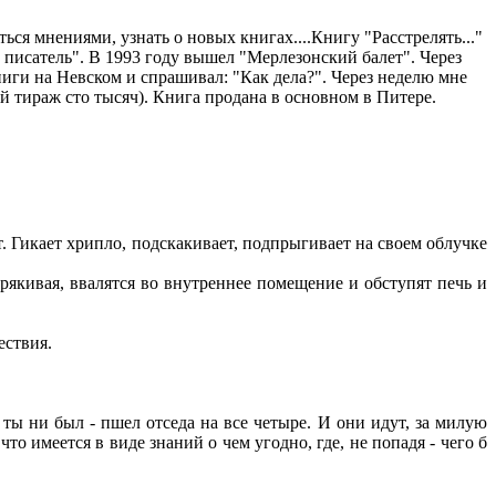
ься мнениями, узнать о новых книгах....Книгу "Расстрелять..."
ий писатель". В 1993 году вышел "Мерлезонский балет". Через
ниги на Невском и спрашивал: "Как дела?". Через неделю мне
й тираж сто тысяч). Книга продана в основном в Питере.
т. Гикает хрипло, подскакивает, подпрыгивает на своем облучке
рякивая, ввалятся во внутреннее помещение и обступят печь и
ествия.
 ты ни был - пшел отседа на все четыре. И они идут, за милую
то имеется в виде знаний о чем угодно, где, не попадя - чего б