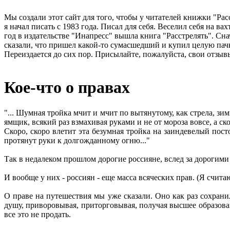
Мы создали этот сайт для того, чтобы у читателей книжки "Рас
я начал писать с 1983 года. Писал для себя. Веселил себя на в
год в издательстве "Инапресс" вышла книга "Расстрелять". Сна
сказали, что пришел какой-то сумасшедший и купил целую пачк
Переиздается до сих пор. Присылайте, пожалуйста, свои отзывы
Кое-что о правах
"... Шумная тройка мчит и мчит по вытянутому, как стрела, зи
ямщик, всякий раз взмахивая руками и не от мороза вовсе, а ско
Скоро, скоро влетит эта безумная тройка на заиндевелый пос
протянут руки к долгожданному огню..."
Так в недалеком прошлом дорогие россияне, вслед за дорогим
И вообще у них - россиян - еще масса всяческих прав. (Я считаю
О праве на путешествия мы уже сказали. Оно как раз сохранил
душу, приворовывая, приторговывая, получая высшее образование
все это не продать.