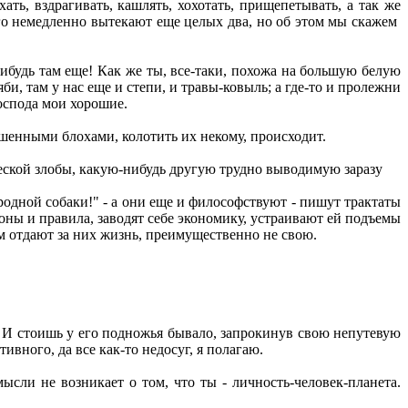
ать, вздрагивать, кашлять, хохотать, прищепетывать, а так же
ого немедленно вытекают еще целых два, но об этом мы скажем
нибудь там еще! Как же ты, все-таки, похожа на большую белую
и, там у нас еще и степи, и травы-ковыль; а где-то и пролежни
господа мои хорошие.
ершенными блохами, колотить их некому, происходит.
ческой злобы, какую-нибудь другую трудно выводимую заразу
родной собаки!" - а они еще и философствуют - пишут трактаты
ы и правила, заводят себе экономику, устраивают ей подъемы
ом отдают за них жизнь, преимущественно не свою.
р. И стоишь у его подножья бывало, запрокинув свою непутевую
тивного, да все как-то недосуг, я полагаю.
ысли не возникает о том, что ты - личность-человек-планета.