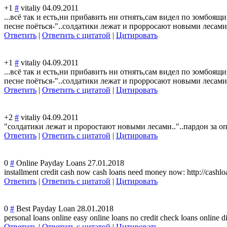
+1
#
vitaliy
04.09.2011
...всё так и есть,ни прибавить ни отнять,сам видел по зомбоящ
песне поёться-"..солд
атики лежат и прорросают новыми лесами.
Ответить
|
Ответить с цитатой
|
Цитировать
+1
#
vitaliy
04.09.2011
...всё так и есть,ни прибавить ни отнять,сам видел по зомбоящ
песне поёться-"..солд
атики лежат и прорросают новыми лесами.
Ответить
|
Ответить с цитатой
|
Цитировать
+2
#
vitaliy
04.09.2011
"солдатики лежат и проростают новыми лесами.."..пард
он за о
Ответить
|
Ответить с цитатой
|
Цитировать
0
#
Online Payday Loans
27.01.2018
installment credit cash now cash loans need money now: http://cashl
Ответить
|
Ответить с цитатой
|
Цитировать
0
#
Best Payday Loan
28.01.2018
personal loans online easy online loans no credit check loans online di
Ответить
|
Ответить с цитатой
|
Цитировать