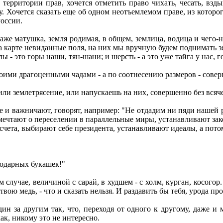
ерритории прав, хочется отметить право чихать, чесать, вздых
гу. Хочется сказать еще об одном неотъемлемом праве, из котор
России.
 даже матушка, земля родимая, в общем, землица, водица и чего-
 карте невиданные поля, на них мы вручную будем поднимать зяб
ы - это горы наши, тян-шани; и шерсть - а это уже тайга у нас, 
 твоими драгоценными чадами - а по соотнесению размеров - сов
или землетрясение, или напускаешь на них, совершенно без вся
е и важничают, говорят, например: "Не отдадим ни пяди нашей 
чтают о переселении в параллельные миры, устанавливают закон
 счета, выбирают себе президента, устанавливают идеалы, а пот
годарных букашек!"
случае, величиной с сарай, в худшем - с холм, курган, косого
вою медь, - что и сказать нельзя. И раздавить бы тебя, урода про
ин за другим так, что, переходя от одного к другому, даже и м
как, никому это не интересно.