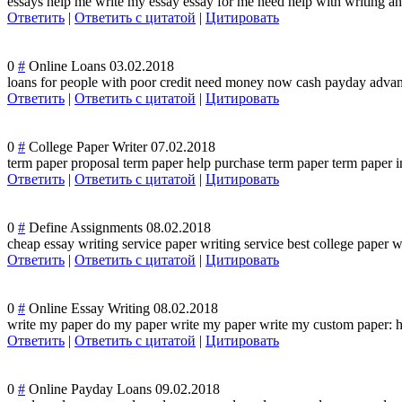
essays help me write my essay essay for me need help with writing an 
Ответить
|
Ответить с цитатой
|
Цитировать
0
#
Online Loans
03.02.2018
loans for people with poor credit need money now cash payday advanc
Ответить
|
Ответить с цитатой
|
Цитировать
0
#
College Paper Writer
07.02.2018
term paper proposal term paper help purchase term paper term paper in
Ответить
|
Ответить с цитатой
|
Цитировать
0
#
Define Assignments
08.02.2018
cheap essay writing service paper writing service best college paper w
Ответить
|
Ответить с цитатой
|
Цитировать
0
#
Online Essay Writing
08.02.2018
write my paper do my paper write my paper write my custom paper: h
Ответить
|
Ответить с цитатой
|
Цитировать
0
#
Online Payday Loans
09.02.2018