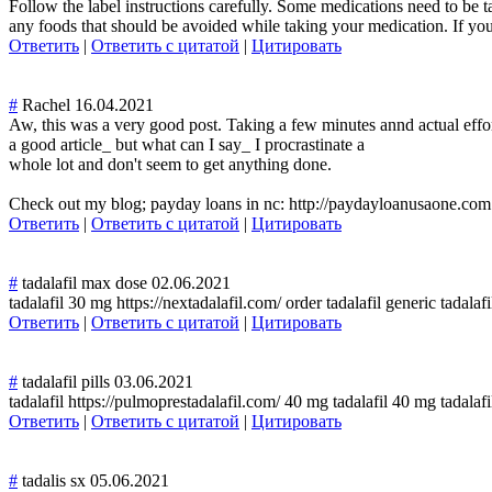
Follow the label instructions carefully. Some medications need to be t
any foods that should be avoided while taking your medication. If you 
Ответить
|
Ответить с цитатой
|
Цитировать
#
Rachel
16.04.2021
Aw, this was a very good post. Taking a few minutes annd actual effor
a good article_ but what can I say_ I procrastinate a
whole lot and don't seem to get anything done.
Check out my blog; payday loans in nc: http://paydayloanusaone.com
Ответить
|
Ответить с цитатой
|
Цитировать
#
tadalafil max dose
02.06.2021
tadalafil 30 mg https://nextadalafil.com/ order tadalafil generic tadalaf
Ответить
|
Ответить с цитатой
|
Цитировать
#
tadalafil pills
03.06.2021
tadalafil https://pulmoprestadalafil.com/ 40 mg tadalafil 40 mg tadalafi
Ответить
|
Ответить с цитатой
|
Цитировать
#
tadalis sx
05.06.2021