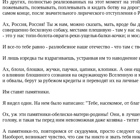
Из других, полностью реализованных на этот момент на этой т
пожевывать, позевывать, поплевывать и кидать ботву на доро
самом конце, после значительного лирического отступления о 
Ах, Россия, Россия! Ты ж нам, можно сказать, мать, вроде бы
совершенно бесхозную собаку, местами плешивую - там у нас на
- это у нас топи-болота-овраги-реки-ущелья-балки-кочки; и мосл
И все-то тебе равно - разлюбезное наше отечество - что там с
И лишь изредка ты вздрагиваешь, устраивая им то наводнение 
Ах, блохи, блошки, жучки, паучки, цапики, клопики. А они ещ
о влиянии блошиного сознания на окружающую Вселенную и ме
и обвалы, берут за рубежом кредиты и переводят их на личные
Им ставят памятники.
Я видел один. На нем было написано: "Тебе, насекомое, от бла
Ох, уж эти памятники-обелиски-матери-родины! Они, в лучшем 
голову, и такая ты перед ним невозможная даже козявка - титит т
А памятники-то, повторимся от скудоумия, просто следуют од
Наоборот, возникает чувство, что сам ты никто и звать тебя ни