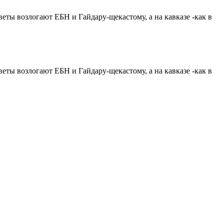
)цветы возлогают ЕБН и Гайдару-щекасто
му, а на кавказе -как в
)цветы возлогают ЕБН и Гайдару-щекасто
му, а на кавказе -как в