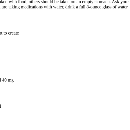
aken with food; others should be taken on an empty stomach. Ask your do
are taking medications with water, drink a full 8-ounce glass of water.
t to create
il 40 mg
l