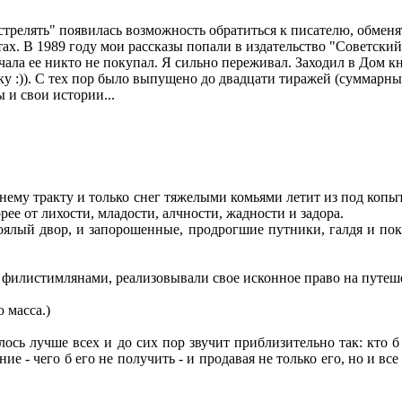
стрелять" появилась возможность обратиться к писателю, обменят
ахтах. В 1989 году мои рассказы попали в издательство "Советск
чала ее никто не покупал. Я сильно переживал. Заходил в Дом к
у :)). С тех пор было выпущено до двадцати тиражей (суммарны
 и свои истории...
мнему тракту и только снег тяжелыми комьями летит из под копы
рее от лихости, младости, алчности, жадности и задора.
тоялый двор, и запорошенные, продрогшие путники, галдя и пок
и филистимлянами, реализовывали свое исконное право на путеш
 масса.)
ось лучше всех и до сих пор звучит приблизительно так: кто б
 - чего б его не получить - и продавая не только его, но и все ч