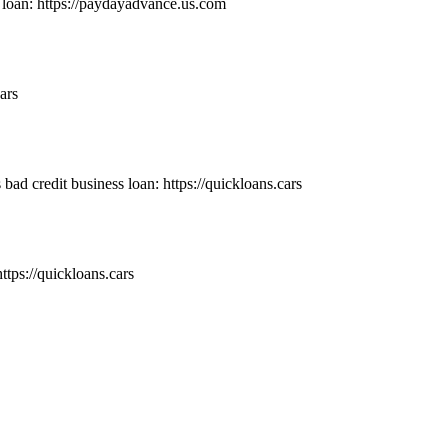
oan: https://paydayadvance.us.com
ars
 bad credit business loan: https://quickloans.cars
ttps://quickloans.cars