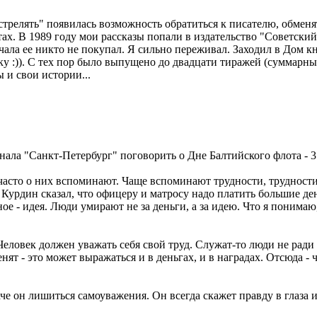
стрелять" появилась возможность обратиться к писателю, обменят
ахтах. В 1989 году мои рассказы попали в издательство "Советск
чала ее никто не покупал. Я сильно переживал. Заходил в Дом к
у :)). С тех пор было выпущено до двадцати тиражей (суммарны
 и свои истории...
ала "Санкт-Петербург" поговорить о Дне Балтийского флота - 31
 часто о них вспоминают. Чаще вспоминают трудности, трудности
Курдин сказал, что офицеру и матросу надо платить большие д
вное - идея. Люди умирают не за деньги, а за идею. Что я понима
еловек должен уважать себя свой труд. Служат-то люди не ради д
енят - это может выражаться и в деньгах, и в наградах. Отсюда - ч
аче он лишиться самоуважения. Он всегда скажет правду в глаза и