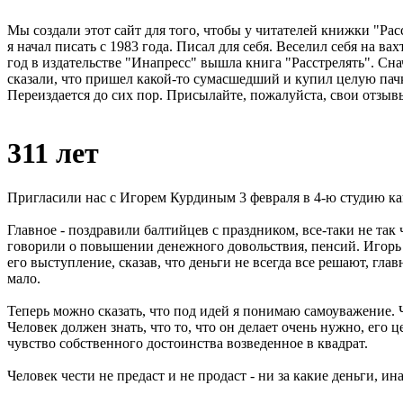
Мы создали этот сайт для того, чтобы у читателей книжки "Рас
я начал писать с 1983 года. Писал для себя. Веселил себя на в
год в издательстве "Инапресс" вышла книга "Расстрелять". Сна
сказали, что пришел какой-то сумасшедший и купил целую пачк
Переиздается до сих пор. Присылайте, пожалуйста, свои отзывы
311 лет
Пригласили нас с Игорем Курдиным 3 февраля в 4-ю студию кан
Главное - поздравили балтийцев с праздником, все-таки не так
говорили о повышении денежного довольствия, пенсий. Игорь 
его выступление, сказав, что деньги не всегда все решают, гла
мало.
Теперь можно сказать, что под идей я понимаю самоуважение. Ч
Человек должен знать, что то, что он делает очень нужно, его ц
чувство собственного достоинства возведенное в квадрат.
Человек чести не предаст и не продаст - ни за какие деньги, ин