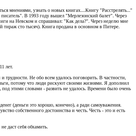
ься мнениями, узнать о новых книгах....Книгу "Расстрелять..."
ий писатель". В 1993 году вышел "Мерлезонский балет". Через
ниги на Невском и спрашивал: "Как дела?". Через неделю мне
й тираж сто тысяч). Книга продана в основном в Питере.
1 лет.
 и трудности. Не обо всем удалось поговорить. В частности,
еньги, потому что люди рискуют своими жизнями. Я дополнил
ю, под этими словами - развить не удалось. Времени было очень
енег (деньги это хорошо, конечно), а ради самоуважения.
увство собственного достоинства и честь. Честь - это и есть
 не даст себя обхамить.