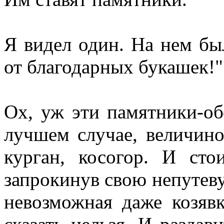
Я видел один. На нем был
от благодарных букашек!"
Ох, уж эти памятники-об
лучшем случае, величино
курган, косогор. И ст
запрокинув свою непутеву
невозможная даже козявк