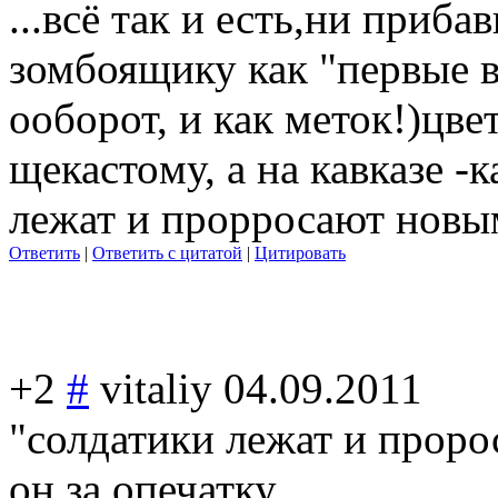
...всё так и есть,ни приба
зомбоящику как "первые в
ооборот, и как меток!)цв
щекасто
му, а на кавказе -
лежат и прорросают новы
Ответить
|
Ответить с цитатой
|
Цитировать
+2
#
vitaliy
04.09.2011
"солдатики лежат и проро
он за опечатку