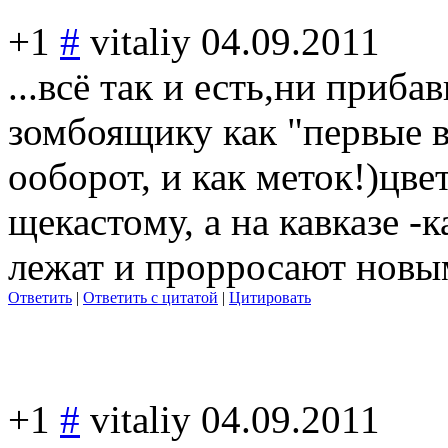
+1
#
vitaliy
04.09.2011
...всё так и есть,ни приба
зомбоящику как "первые в
ооборот, и как меток!)цв
щекасто
му, а на кавказе -
лежат и прорросают новы
Ответить
|
Ответить с цитатой
|
Цитировать
+1
#
vitaliy
04.09.2011