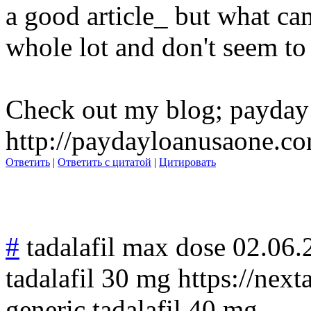
a good article_ but what can
whole lot and don't seem to
Check out my blog; payday 
http://paydayloanusaone.c
Ответить
|
Ответить с цитатой
|
Цитировать
#
tadalafil max dose
02.06.
tadalafil 30 mg https://nexta
generic tadalafil 40 mg