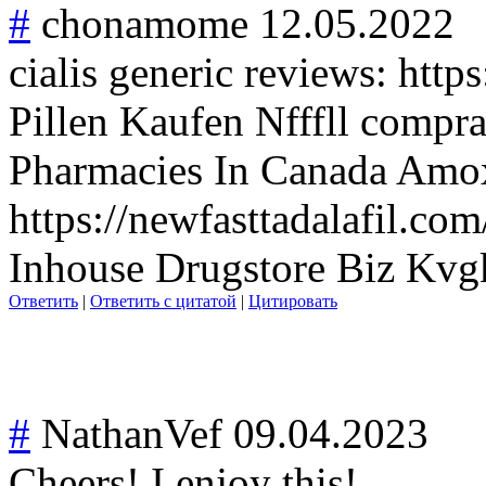
#
chonamome
12.05.2022
cialis generic reviews: http
Pillen Kaufen Nfffll compra
Pharmacies In Canada Amox
https://newfasttadalafil.co
Inhouse Drugstore Biz Kvg
Ответить
|
Ответить с цитатой
|
Цитировать
#
NathanVef
09.04.2023
Cheers! I enjoy this!