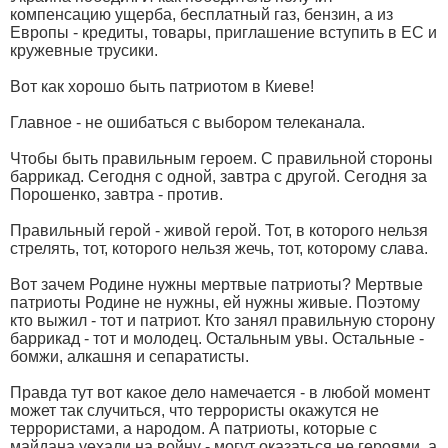
компенсацию ущерба, бесплатный газ, бензин, а из
Европы - кредиты, товары, приглашение вступить в ЕС и
кружевные трусики.
Вот как хорошо быть патриотом в Киеве!
Главное - не ошибаться с выбором телеканала.
Чтобы быть правильным героем. С правильной стороны
баррикад. Сегодня с одной, завтра с другой. Сегодня за
Порошенко, завтра - против.
Правильный герой - живой герой. Тот, в которого нельзя
стрелять, тот, которого нельзя жечь, тот, которому слава.
Вот зачем Родине нужны мертвые патриоты? Мертвые
патриоты Родине не нужны, ей нужны живые. Поэтому
кто выжил - тот и патриот. Кто занял правильную сторону
баррикад - тот и молодец. Остальным увы. Остальные -
бомжи, алкашня и сепаратисты.
Правда тут вот какое дело намечается - в любой момент
может так случиться, что террористы окажутся не
террористами, а народом. А патриоты, которые с
майдана уехали на войну - могут оказаться не героями, а