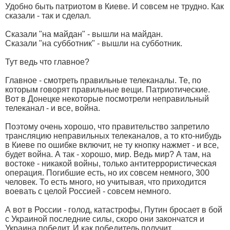
Удобно быть патриотом в Киеве. И совсем не трудно. Как
сказали - так и сделал.
Сказали "на майдан" - вышли на майдан.
Сказали "на субботник" - вышли на субботник.
Тут ведь что главное?
Главное - смотреть правильные телеканалы. Те, по
которым говорят правильные вещи. Патриотические.
Вот в Донецке некоторые посмотрели неправильный
телеканал - и все, война.
Поэтому очень хорошо, что правительство запретило
трансляцию неправильных телеканалов, а то кто-нибудь
в Киеве по ошибке включит, не ту кнопку нажмет - и все,
будет война. А так - хорошо, мир. Ведь мир? А там, на
востоке - никакой войны, только антитеррористическая
операция. Погибшие есть, но их совсем немного, 300
человек. То есть много, но учитывая, что приходится
воевать с целой Россией - совсем немного.
А вот в России - голод, катастрофы, Путин бросает в бой
с Украиной последние силы, скоро они закончатся и
Украина победит. И как победитель получит