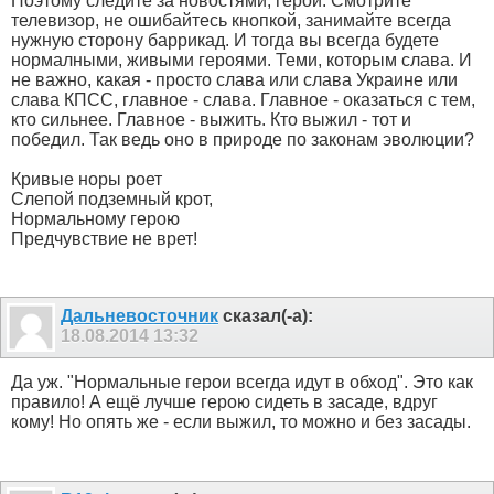
Поэтому следите за новостями, герои. Смотрите
телевизор, не ошибайтесь кнопкой, занимайте всегда
нужную сторону баррикад. И тогда вы всегда будете
нормалными, живыми героями. Теми, которым слава. И
не важно, какая - просто слава или слава Украине или
слава КПСС, главное - слава. Главное - оказаться с тем,
кто сильнее. Главное - выжить. Кто выжил - тот и
победил. Так ведь оно в природе по законам эволюции?
Кривые норы роет
Слепой подземный крот,
Нормальному герою
Предчувствие не врет!
Дальневосточник
сказал(-а):
18.08.2014
13:32
Да уж. "Нормальные герои всегда идут в обход". Это как
правило! А ещё лучше герою сидеть в засаде, вдруг
кому! Но опять же - если выжил, то можно и без засады.