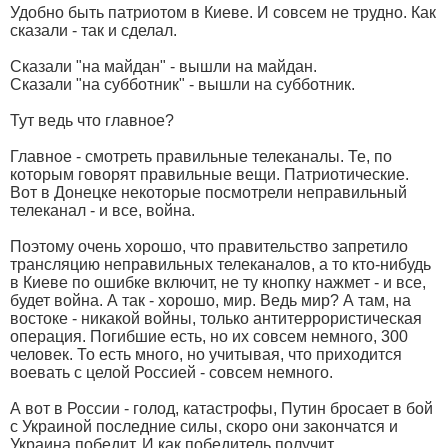
Удобно быть патриотом в Киеве. И совсем не трудно. Как
сказали - так и сделал.
Сказали "на майдан" - вышли на майдан.
Сказали "на субботник" - вышли на субботник.
Тут ведь что главное?
Главное - смотреть правильные телеканалы. Те, по
которым говорят правильные вещи. Патриотические.
Вот в Донецке некоторые посмотрели неправильный
телеканал - и все, война.
Поэтому очень хорошо, что правительство запретило
трансляцию неправильных телеканалов, а то кто-нибудь
в Киеве по ошибке включит, не ту кнопку нажмет - и все,
будет война. А так - хорошо, мир. Ведь мир? А там, на
востоке - никакой войны, только антитеррористическая
операция. Погибшие есть, но их совсем немного, 300
человек. То есть много, но учитывая, что приходится
воевать с целой Россией - совсем немного.
А вот в России - голод, катастрофы, Путин бросает в бой
с Украиной последние силы, скоро они закончатся и
Украина победит. И как победитель получит