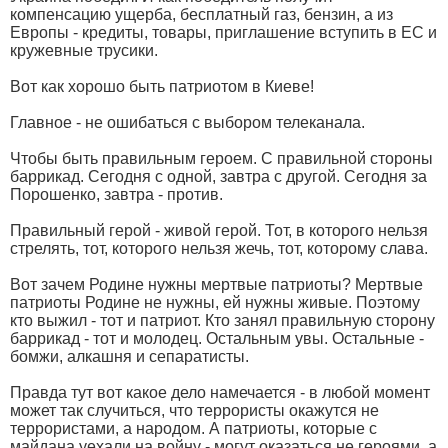
компенсацию ущерба, бесплатный газ, бензин, а из
Европы - кредиты, товары, приглашение вступить в ЕС и
кружевные трусики.
Вот как хорошо быть патриотом в Киеве!
Главное - не ошибаться с выбором телеканала.
Чтобы быть правильным героем. С правильной стороны
баррикад. Сегодня с одной, завтра с другой. Сегодня за
Порошенко, завтра - против.
Правильный герой - живой герой. Тот, в которого нельзя
стрелять, тот, которого нельзя жечь, тот, которому слава.
Вот зачем Родине нужны мертвые патриоты? Мертвые
патриоты Родине не нужны, ей нужны живые. Поэтому
кто выжил - тот и патриот. Кто занял правильную сторону
баррикад - тот и молодец. Остальным увы. Остальные -
бомжи, алкашня и сепаратисты.
Правда тут вот какое дело намечается - в любой момент
может так случиться, что террористы окажутся не
террористами, а народом. А патриоты, которые с
майдана уехали на войну - могут оказаться не героями, а