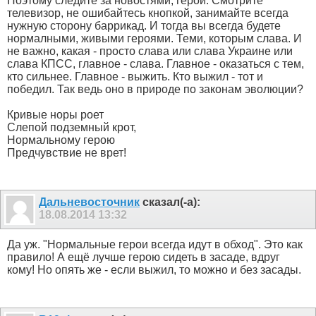
Поэтому следите за новостями, герои. Смотрите
телевизор, не ошибайтесь кнопкой, занимайте всегда
нужную сторону баррикад. И тогда вы всегда будете
нормалными, живыми героями. Теми, которым слава. И
не важно, какая - просто слава или слава Украине или
слава КПСС, главное - слава. Главное - оказаться с тем,
кто сильнее. Главное - выжить. Кто выжил - тот и
победил. Так ведь оно в природе по законам эволюции?
Кривые норы роет
Слепой подземный крот,
Нормальному герою
Предчувствие не врет!
Дальневосточник
сказал(-а):
18.08.2014
13:32
Да уж. "Нормальные герои всегда идут в обход". Это как
правило! А ещё лучше герою сидеть в засаде, вдруг
кому! Но опять же - если выжил, то можно и без засады.