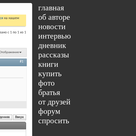
главная
об авторе
ся
на нашем
новости
ано с 1 по 1 из 1
интервью
дневник
рассказы
Отображение
книги
#1
купить
фото
братья
от друзей
форум
дениях
Вверх
спросить