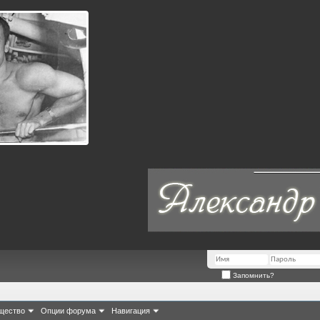
Запомнить?
щество
Опции форума
Навигация