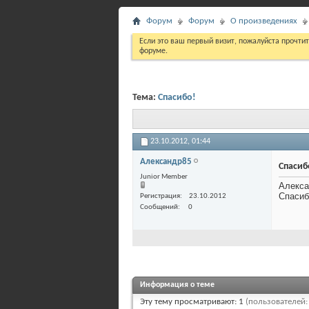
Форум
Форум
О произведениях
Если это ваш первый визит, пожалуйста прочти
форуме.
Тема:
Спасибо!
23.10.2012,
01:44
Александр85
Спасиб
Junior Member
Алекса
Спасиб
Регистрация
23.10.2012
Сообщений
0
Информация о теме
Эту тему просматривают: 1
(пользователей: 0