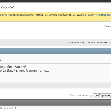
Спасибо!
те
FAQ
перед продолжением.Чтобы оставлять сообщения вы должны
зарегистрировать
Показ
Опции темы
Поиск по теме
о!
ндр Михайлович!
о за Ваши книги. С ними легче...
Быстрый переход
О произве
 , гостей: 1)