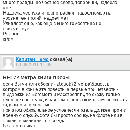
много правды, но честное слово, товарищи, надоело
уже.
Надоела чернуха и порнография, надоел юмор на
уровне гениталий, надоел мат.
Удивляет еще, как еще в книге гомосятина не
присутствует.
Резюме:
кг/ам
Капитан Немо
сказал(-а):
06.09.2011
11:08
RE: 72 метра книга прозы
если Вы читали сборник \&quot;72 метра\&quot;, в
котором в конце эта повесть, а первые три четверти -
выдержки из Бегемота и Расстрелять, то скажу только
одно: не совсем удачная компановка книги. лучше читать
отдельно и полностью.
при этом обязательное условие: читатель должен пройти
военную службу. хотя бы просто срочку. на флоте или в
армии. в милиции...не всегда.
без этого никак..