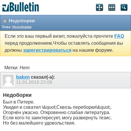
Недоборки
Тема:
Недоборки
Если это ваш первый визит, пожалуйста прочтите
FAQ
перед продолжением.Чтобы оставлять сообщения вы
должны
зарегистрироваться
на нашем форуме.
Метки:
Нет
baken
сказал(-а):
11.01.2010
23:08
Недоборки
Был в Питере.
Увидел и схватил \&quot;Сквозь переборки\&quot;.
Огорчён ужасно. Откровенно слабая литература.
Если кого-то заинтересует, могу развернуть тезис.
Но без малейшего удовольствия.