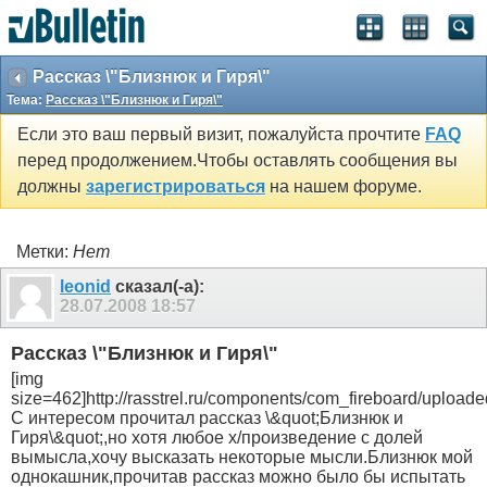
Рассказ \"Близнюк и Гиря\"
Тема:
Рассказ \"Близнюк и Гиря\"
Если это ваш первый визит, пожалуйста прочтите
FAQ
перед продолжением.Чтобы оставлять сообщения вы
должны
зарегистрироваться
на нашем форуме.
Метки:
Нет
leonid
сказал(-а):
28.07.2008
18:57
Рассказ \"Близнюк и Гиря\"
[img
size=462]http://rasstrel.ru/components/com_fireboard/uploade
С интересом прочитал рассказ \&quot;Близнюк и
Гиря\&quot;,но хотя любое х/произведение с долей
вымысла,хочу высказать некоторые мысли.Близнюк мой
однокашник,прочитав рассказ можно было бы испытать