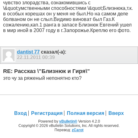
чувство злорадства, ознакомившись с
\&quot;умственными способностями \&quot;Близнюка,т.к.
в особых корешах он у меня не был.Но на самом деле
болваном он не слыл.Видимо виноват был Газ.К
сожалению,кап.1 ранга в запасе Близнюк Евгений ушел
в мир иной в 2007 году в г.Запорожье.Креплю его фото.
dantist 77
сказал(-а):
22.11.2011
00:39
RE: Рассказ \"Близнюк и Гиря\"
это чу за ряженый непонятно кто?
Вход
Регистрация
Полная версия
Вверх
Powered by
vBulletin®
Version 4.2.0
Copyright © 2026 vBulletin Solutions, Inc. All rights reserved.
Перевод:
zCarot