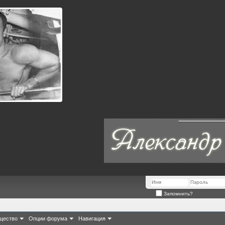
Запомнить?
щество
Опции форума
Навигация