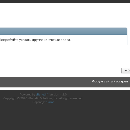
Попробуйте указать другие ключевые слова.
Б
Форум сайта Расстрел
Powered by
vBulletin®
Version 4.2.0
Copyright © 2026 vBulletin Solutions, Inc. All rights reserved.
Перевод:
zCarot