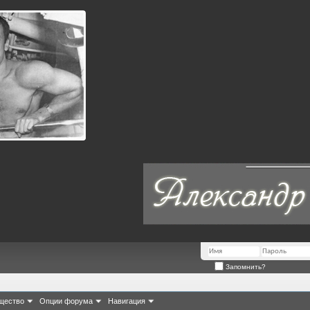
Запомнить?
щество
Опции форума
Навигация