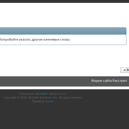
Попробуйте указать другие ключевые слова.
Б
Форум сайта Расстрел
Powered by
vBulletin®
Version 4.2.0
Copyright © 2026 vBulletin Solutions, Inc. All rights reserved.
Перевод:
zCarot