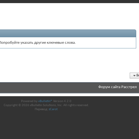
Попробуйте указать другие ключевые слова.
Б
Форум сайта Расстрел
Powered by
vBulletin®
Version 4.2.0
Copyright © 2026 vBulletin Solutions, Inc. All rights reserved.
Перевод:
zCarot