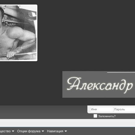
Запомнить?
щество
Опции форума
Навигация