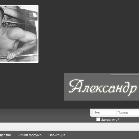
Запомнить?
щество
Опции форума
Навигация