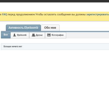
те
FAQ
перед продолжением.Чтобы оставлять сообщения вы должны
зарегистрировать
Активность Elyeloomb
Обо мне
Все
Elyeloomb
Друзья
Фотографии
Больше ничего нет