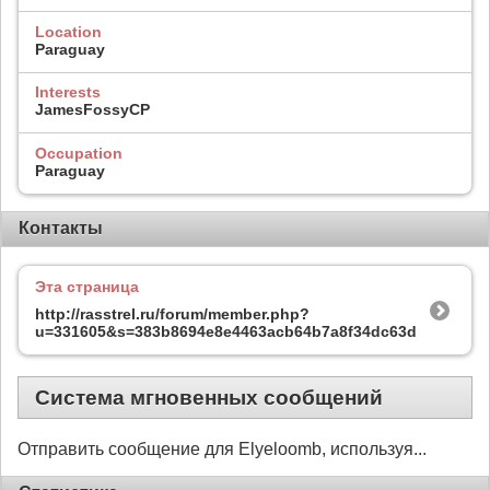
Location
Paraguay
Interests
JamesFossyCP
Occupation
Paraguay
Контакты
Эта страница
http://rasstrel.ru/forum/member.php?
u=331605&s=383b8694e8e4463acb64b7a8f34dc63d
Система мгновенных сообщений
Отправить сообщение для Elyeloomb, используя...