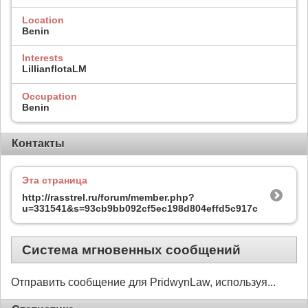
Location
Benin
Interests
LillianflotaLM
Occupation
Benin
Контакты
Эта страница
http://rasstrel.ru/forum/member.php?
u=331541&s=93cb9bb092cf5ec198d804effd5c917c
Система мгновенных сообщений
Отправить сообщение для PridwynLaw, используя...