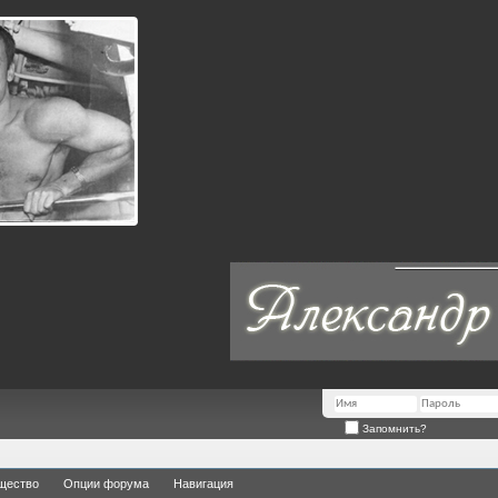
Запомнить?
щество
Опции форума
Навигация