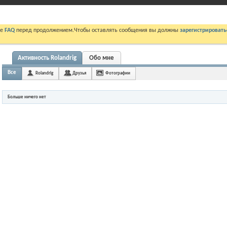
те
FAQ
перед продолжением.Чтобы оставлять сообщения вы должны
зарегистрировать
Активность Rolandrig
Обо мне
Все
Rolandrig
Друзья
Фотографии
Больше ничего нет