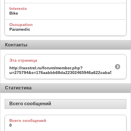
Interests
Bike
Occupation
Paramedic
Контакты
Эта страница
http://rasstrel.ru/forum/member.php?
u=275794&s=176aabbb68da22302465946a622caba5
Статистика
Всего сообщений
Всего сообщений
0