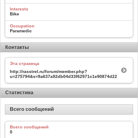
Interests
Bike
Occupation
Paramedic
Контакты
Эта страница
http://rasstrel.ru/forum/member.php?
u=275794&s=9a637a92db04d33f62971c1e90874d22
Статистика
Всего сообщений
Всего сообщений
0